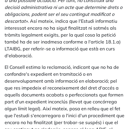
d'una possible actuació. Per tant, no constituïx una
decisió administrativa ni un acte que determine drets o
obligacions, podent ser el seu contingut modificat o
descartat».
Así mateix, indica que l'Estudi informatiu
interessat encara no ha sigut finalitzat ni sotmés als
tràmits legalment exigits, per la qual cosa la petició
també ha de ser inadmesa conforme a l'article 18.1.a)
LTAIBG, per referir-se a informació que està en curs
d'elaboració.
El Consell estima la reclamació, indicant que no ha de
confondre's expedient en tramitació o en
desenvolupament amb informació en elaboració; pel
que res impedeix el reconeixement del dret d'accés a
aquells documents acabats o perfeccionats que formen
part d'un expedient inconclús (llevat que concórrega
algun límit legal). Així mateix, posa en relleu que el fet
que l'estudi s'encarregara a l'inici d'un procediment que
encara no ha finalitzat (per trobar-se suspés) i que el