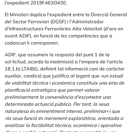
l'expedient 2019F463O430.
El Ministeri duplica l'expedient entre la Direcció General
del Sector Ferroviari (DGSF) i l'Administrador
d'Infraestructures Ferroviàries Alta Velocitat (d'ara en
avant ADIF), en funció de les competències que a
cadascun li corresponen.
ADIF, que assumeix la resposta del punt 1 de la
sol·licitud, acorda la inadmissió a l'empara de l'article
18.1.b) LTAIBG, definint tal informació com de caràcter
auxiliar, condició que justifica al·legant que
«un estudi
de viabilitat tècnica i econòmica constituïx una eina de
planificació estratègica que permet valorar
preliminarment la conveniència d'escometre una
determinada actuació pública. Per tant, la seua
naturalesa és eminentment interna, preliminar»
i que
«la seua funció és merament exploratòria, orientada a
analitzar la factibilitat tècnica, econòmica i operativa