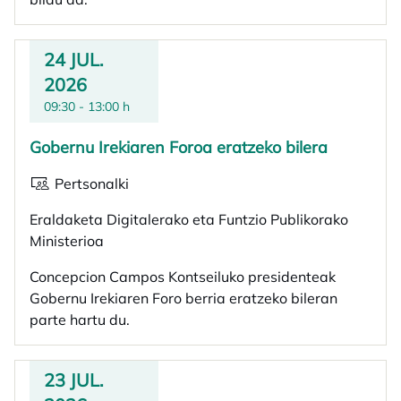
24 JUL.
2026
09:30 - 13:00 h
Gobernu Irekiaren Foroa eratzeko bilera
Pertsonalki
Eraldaketa Digitalerako eta Funtzio Publikorako
Ministerioa
Concepcion Campos Kontseiluko presidenteak
Gobernu Irekiaren Foro berria eratzeko bileran
parte hartu du.
23 JUL.