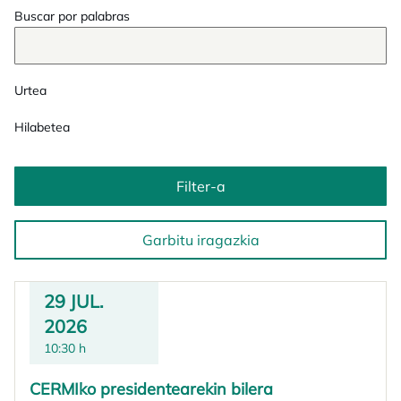
Buscar por palabras
Urtea
Hilabetea
Filter-a
Garbitu iragazkia
29 JUL.
2026
10:30 h
CERMIko presidentearekin bilera