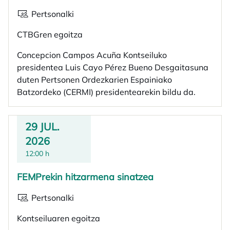
Pertsonalki
CTBGren egoitza
Concepcion Campos Acuña Kontseiluko
presidentea Luis Cayo Pérez Bueno Desgaitasuna
duten Pertsonen Ordezkarien Espainiako
Batzordeko (CERMI) presidentearekin bildu da.
29 JUL.
2026
12:00 h
FEMPrekin hitzarmena sinatzea
Pertsonalki
Kontseiluaren egoitza