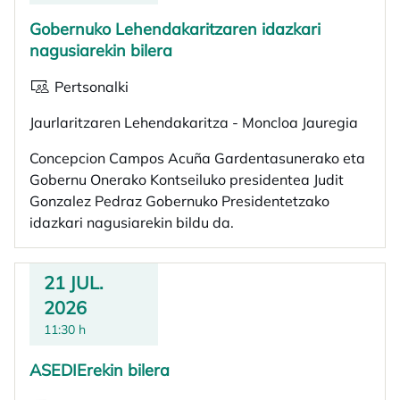
Gobernuko Lehendakaritzaren idazkari
nagusiarekin bilera
Pertsonalki
Jaurlaritzaren Lehendakaritza - Moncloa Jauregia
Concepcion Campos Acuña Gardentasunerako eta
Gobernu Onerako Kontseiluko presidentea Judit
Gonzalez Pedraz Gobernuko Presidentetzako
idazkari nagusiarekin bildu da.
21 JUL.
2026
11:30 h
ASEDIErekin bilera