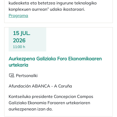
kudeaketa eta betetzea ingurune teknologiko
konplexuen aurrean” udako ikastaroari.
Programa
opens in a new tab
15 JUL.
2026
11:00 h
Aurkezpena Galiziako Foro Ekonomikoaren
urtekaria
Pertsonalki
Afundación ABANCA - A Coruña
Kontseiluko presidente Concepcion Campos
Galiziako Ekonomia Foroaren urtekariaren
aurkezpenean izan da.