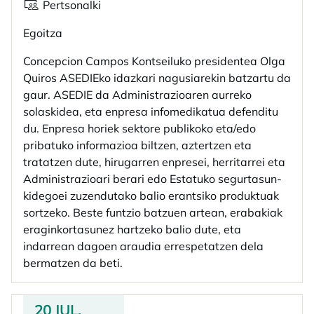
Pertsonalki
Egoitza
Concepcion Campos Kontseiluko presidentea Olga
Quiros ASEDIEko idazkari nagusiarekin batzartu da
gaur. ASEDIE da Administrazioaren aurreko
solaskidea, eta enpresa infomedikatua defenditu
du. Enpresa horiek sektore publikoko eta/edo
pribatuko informazioa biltzen, aztertzen eta
tratatzen dute, hirugarren enpresei, herritarrei eta
Administrazioari berari edo Estatuko segurtasun-
kidegoei zuzendutako balio erantsiko produktuak
sortzeko. Beste funtzio batzuen artean, erabakiak
eraginkortasunez hartzeko balio dute, eta
indarrean dagoen araudia errespetatzen dela
bermatzen da beti.
20 JUL.