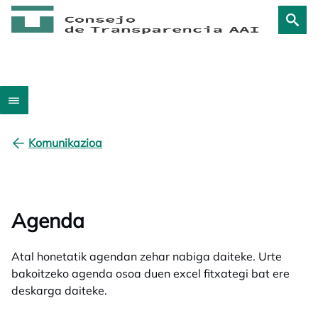
Komunikazioa
Agenda
Atal honetatik agendan zehar nabiga daiteke. Urte
bakoitzeko agenda osoa duen excel fitxategi bat ere
deskarga daiteke.