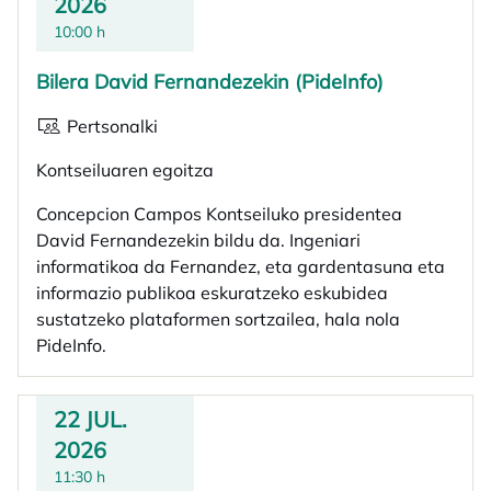
2026
10:00 h
Bilera David Fernandezekin (PideInfo)
Pertsonalki
Kontseiluaren egoitza
Concepcion Campos Kontseiluko presidentea
David Fernandezekin bildu da. Ingeniari
informatikoa da Fernandez, eta gardentasuna eta
informazio publikoa eskuratzeko eskubidea
sustatzeko plataformen sortzailea, hala nola
PideInfo.
22 JUL.
2026
11:30 h