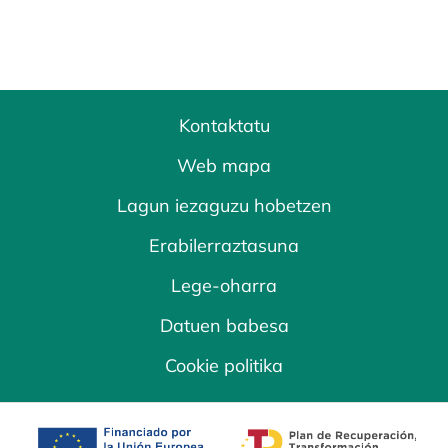
Kontaktatu
Web mapa
Lagun iezaguzu hobetzen
Erabilerraztasuna
Lege-oharra
Datuen babesa
Cookie politika
opens in a new tab
opens in a new 