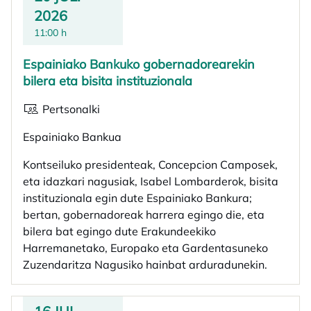
2026
11:00 h
Espainiako Bankuko gobernadorearekin
bilera eta bisita instituzionala
Pertsonalki
Espainiako Bankua
Kontseiluko presidenteak, Concepcion Camposek,
eta idazkari nagusiak, Isabel Lombarderok, bisita
instituzionala egin dute Espainiako Bankura;
bertan, gobernadoreak harrera egingo die, eta
bilera bat egingo dute Erakundeekiko
Harremanetako, Europako eta Gardentasuneko
Zuzendaritza Nagusiko hainbat arduradunekin.