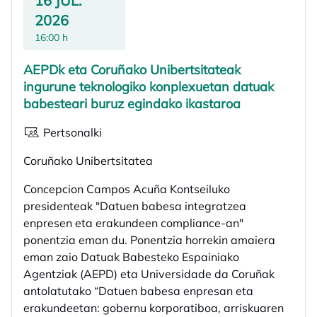
16 JUL.
2026
16:00 h
AEPDk eta Coruñako Unibertsitateak
ingurune teknologiko konplexuetan datuak
babesteari buruz egindako ikastaroa
Pertsonalki
Coruñako Unibertsitatea
Concepcion Campos Acuña Kontseiluko
presidenteak "Datuen babesa integratzea
enpresen eta erakundeen compliance-an"
ponentzia eman du. Ponentzia horrekin amaiera
eman zaio Datuak Babesteko Espainiako
Agentziak (AEPD) eta Universidade da Coruñak
antolatutako “Datuen babesa enpresan eta
erakundeetan: gobernu korporatiboa, arriskuaren