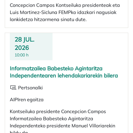
Concepcion Campos Kontseiluko presidenteak eta
Luis Martinez-Sicluna FEMPko idazkari nagusiak
lankidetza hitzarmena sinatu dute.
28 JUL.
2026
10:00 h
Informatzailea Babesteko Agintaritza
Independentearen lehendakariarekin bilera
Pertsonalki
AIPIren egoitza
Kontseiluko presidente Concepcion Campos
Informatzailea Babesteko Agintaritza
Independenteko presidente Manuel Villoriarekin
bildu da.