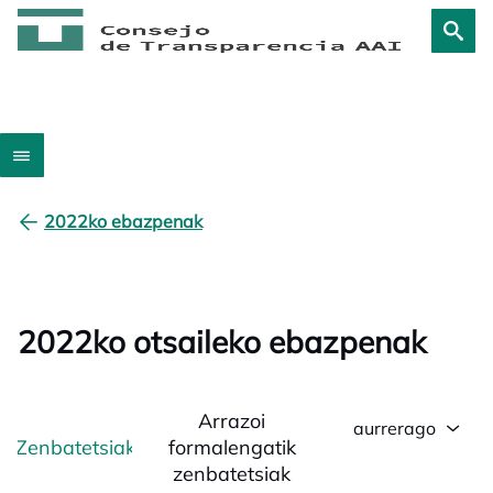
2022ko ebazpenak
2022ko otsaileko ebazpenak
Arrazoi
aurrerago
Zenbatetsiak
formalengatik
zenbatetsiak