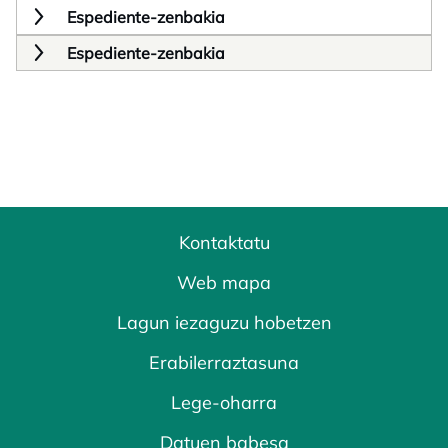
Espediente-zenbakia
Espediente-zenbakia
Kontaktatu
Web mapa
Lagun iezaguzu hobetzen
Erabilerraztasuna
Lege-oharra
Datuen babesa