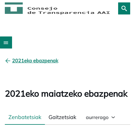
2021eko ebazpenak
2021eko maiatzeko ebazpenak
Zenbatetsiak
Gaitzetsiak
aurrerago