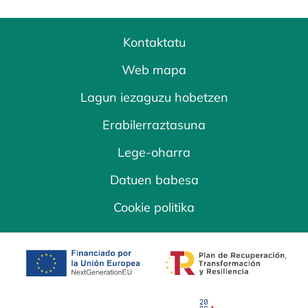
Kontaktatu
Web mapa
Lagun iezaguzu hobetzen
Erabilerraztasuna
Lege-oharra
Datuen babesa
Cookie politika
opens in a new tab
opens in a new 
opens in a new tab