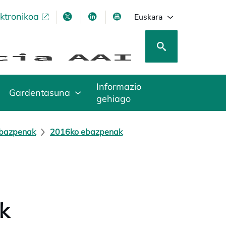
ektronikoa
opens in a new tab
opens in a new tab
opens in a new tab
opens in a new tab
Euskara
Informazio
Gardentasuna
gehiago
ebazpenak
2016ko ebazpenak
k