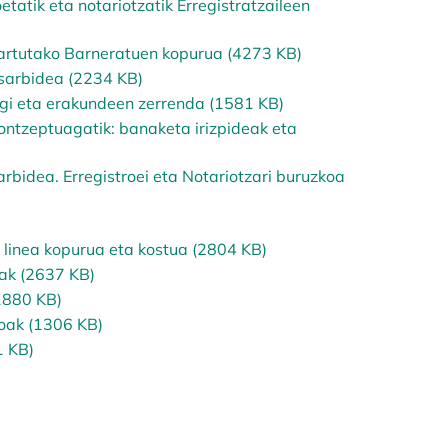
tatik eta notariotzatik Erregistratzaileen
sartutako Barneratuen kopurua (4273 KB)
sarbidea (2234 KB)
egi eta erakundeen zerrenda (1581 KB)
ntzeptuagatik: banaketa irizpideak eta
idea. Erregistroei eta Notariotzari buruzkoa
linea kopurua eta kostua (2804 KB)
uak (2637 KB)
1880 KB)
ioak (1306 KB)
1 KB)