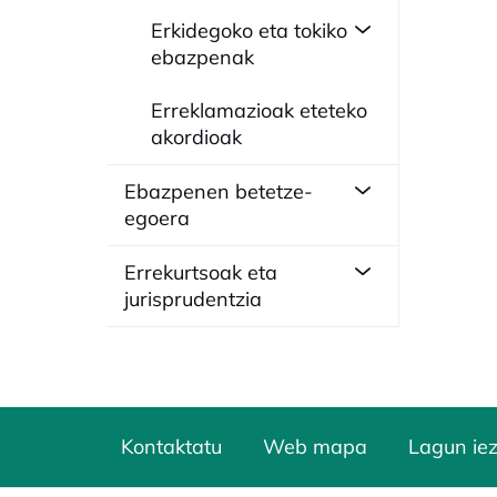
Erkidegoko eta tokiko
ebazpenak
Erreklamazioak eteteko
akordioak
Ebazpenen betetze-
egoera
Errekurtsoak eta
jurisprudentzia
Kontaktatu
Web mapa
Lagun ie