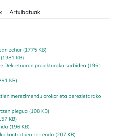
k
Artxibatuak
an zehar (1775 KB)
 (1981 KB)
ge Dekretuaren proiekturako sarbidea (1961
291 KB)
tien merezimendu orokor eta berezietarako
ntzen plegua (108 KB)
157 KB)
enda (196 KB)
ko kontratuen zerrenda (207 KB)