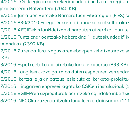
4/2016 D.G.-k egindako errekerimenduari heltzea. erregistroe
goko Gobernu Batzordera (2040 KB)
6/2016 Jarraipen Bereziko Barneratuen Fitxategian (FIES) 
8/2016 830/2010 Errege Dekretuari buruzko kontsultarako 
0/2016 AECIDekin lankidetzan diharduten atzerriko liburut
1/2016 Funtzionarioentzako haborokina "Hauteskundeak" ko
imenduak (2392 KB)
2/2016 Zuzendaritza Nagusiaren ebazpen zehatzetarako sarb
 KB)
3/2016 Espetxeetako garbiketako langile kopurua (893 KB)
4/2016 Langileentzako garraioa duten espetxeen zerrenda: 
6/2016 Ikertzaile jakin batzuei esleitutako ikerketa-proiekt
7/2016 Hirugarren enpresei lagatako CSICen instalazioak (
0/2016 SGIIPPren azpiegiturak berritzeko egindako inberts
8/2016 INECOko zuzendaritzako langileen ordainsariak (11