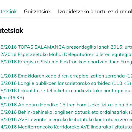
tetsiak
Gaitzetsiak
Izapidetzeko onartu ez direna
tetsiak
8/2016 TOPAS SALAMANCA presondegiko lanak 2016. urte
2/2016 Espetxeetako Mahai Delegatuaren bileren egutegia
6/2016 Erregistro Sistema Elektronikoa onartzen duen Erre
1/2016 Emakidaren xede diren errepide-zatien zerrenda (1
3/2016 Langile publikoen lansarietarako sarbidea (110 KB)
5/2016 Lekualdatze-lehiaketara aurkeztutako hautagai guz
dea (96 KB)
8/2016 Abiadura Handiko 15 tren hornitzeko lizitazio baldi
0/2016 Behin-behineko langileen datuak eta ordainsariak (
3/2016 AVE Levante linearako lizitatutako kontratuen zerr
4/2016 Mediterraneoko Korridoreko AVE linearako lizitatuta