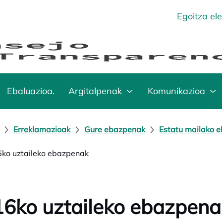
Egoitza el
Ebaluazioa.
Argitalpenak
Komunikazioa
Erreklamazioak
Gure ebazpenak
Estatu mailako 
ko uztaileko ebazpenak
6ko uztaileko ebazpena