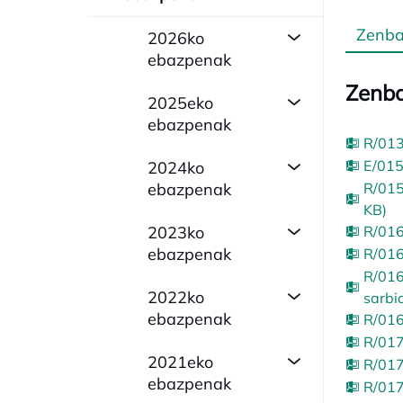
Zenba
2026ko
ebazpenak
Zenba
2025eko
ebazpenak
R/013
E/015
2024ko
ebazpenak
R/015
KB)
2023ko
R/016
ebazpenak
R/016
R/016
2022ko
sarbi
ebazpenak
R/016
R/017
2021eko
R/017
ebazpenak
R/017