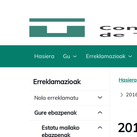
Hasiera
Gu
Erreklamazioak
Hasiera
Erreklamazioak
2016
Nola erreklamatu
Gure ebazpenak
201
Estatu mailako
ebazpenak