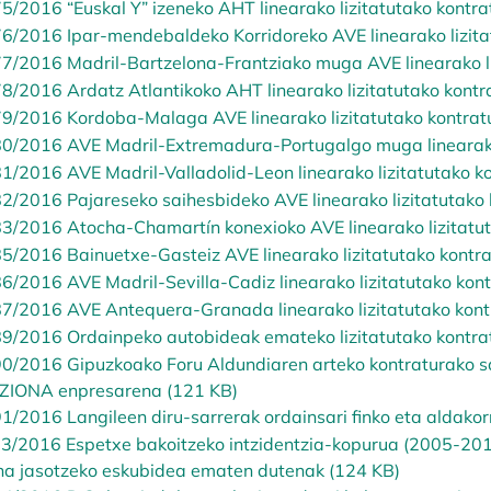
5/2016 “Euskal Y” izeneko AHT linearako lizitatutako kontr
6/2016 Ipar-mendebaldeko Korridoreko AVE linearako lizita
7/2016 Madril-Bartzelona-Frantziako muga AVE linearako li
8/2016 Ardatz Atlantikoko AHT linearako lizitatutako kontr
9/2016 Kordoba-Malaga AVE linearako lizitatutako kontrat
0/2016 AVE Madril-Extremadura-Portugalgo muga linearako 
1/2016 AVE Madril-Valladolid-Leon linearako lizitatutako k
2/2016 Pajareseko saihesbideko AVE linearako lizitatutako
3/2016 Atocha-Chamartín konexioko AVE linearako lizitatut
5/2016 Bainuetxe-Gasteiz AVE linearako lizitatutako kontr
6/2016 AVE Madril-Sevilla-Cadiz linearako lizitatutako kon
7/2016 AVE Antequera-Granada linearako lizitatutako kont
9/2016 Ordainpeko autobideak emateko lizitatutako kontra
0/2016 Gipuzkoako Foru Aldundiaren arteko kontraturako sa
IONA enpresarena (121 KB)
1/2016 Langileen diru-sarrerak ordainsari finko eta aldakor
3/2016 Espetxe bakoitzeko intzidentzia-kopurua (2005-2015
na jasotzeko eskubidea ematen dutenak (124 KB)