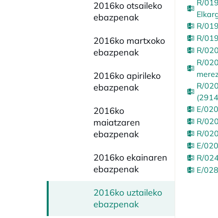
R/019
2016ko otsaileko
Elkar
ebazpenak
R/019
R/019
2016ko martxoko
R/020
ebazpenak
R/020
merez
2016ko apirileko
R/020
ebazpenak
(2914
E/020
2016ko
R/020
maiatzaren
ebazpenak
R/020
E/020
2016ko ekainaren
R/024
ebazpenak
E/028
2016ko uztaileko
ebazpenak