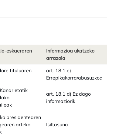
zio-eskaeraren
Informazioa ukatzeko
arrazoia
ore tituluaren
art. 18.1 e)
Errepikakorra/abusuzkoa
Kanarietatik
art. 18.1 d) Ez dago
dako
informaziorik
ileak
ko presidentearen
gearen arteko
Isiltasuna
k