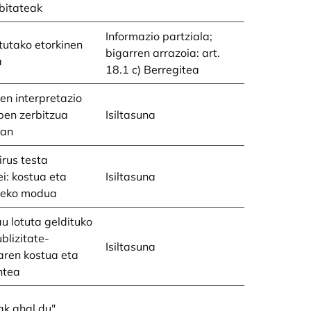
bitateak
Informazio partziala;
utako etorkinen
bigarren arrazoia: art.
a
18.1 c) Berregitea
en interpretazio
lpen zerbitzua
Isiltasuna
tan
rus testa
ei: kostua eta
Isiltasuna
zeko modua
au lotuta geldituko
blizitate-
Isiltasuna
aren kostua eta
ntea
ak ahal du"