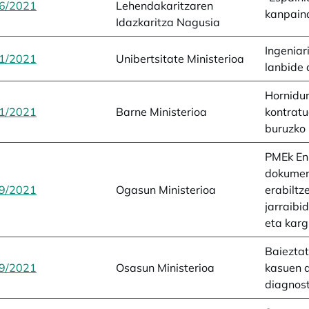
6/2021
opens in a new tab
Lehendakaritzaren
kanpain
Idazkaritza Nagusia
Ingeniar
1/2021
opens in a new tab
Unibertsitate Ministerioa
lanbide 
Hornidur
1/2021
opens in a new tab
Barne Ministerioa
kontratu
buruzko 
PMEk En
dokumen
9/2021
opens in a new tab
Ogasun Ministerioa
erabiltz
jarraibi
eta kar
Baiezta
9/2021
opens in a new tab
Osasun Ministerioa
kasuen 
diagnos