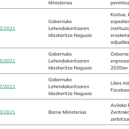
Ministerioa
penintsu
Kostua, 
Gobernuko
espedie
2/2021
opens in a new tab
Lehendakaritzaren
instituz
Idazkaritza Nagusia
erosket
adjudik
Gobernuko
Osborne 
5/2021
opens in a new tab
Lehendakaritzaren
enpresar
Idazkaritza Nagusia
2020an
Gobernuko
Likes mi
7/2021
opens in a new tab
Lehendakaritzaren
Faceboo
Idazkaritza Nagusia
Avilako 
3/2021
opens in a new tab
Barne Ministerioa
Zentroko
zerbitzu