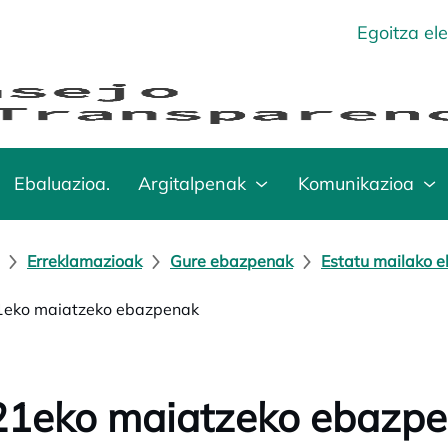
Egoitza el
Ebaluazioa.
Argitalpenak
Komunikazioa
Erreklamazioak
Gure ebazpenak
Estatu mailako 
eko maiatzeko ebazpenak
21eko maiatzeko ebazp