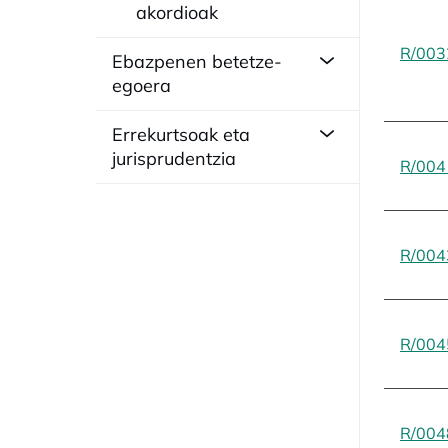
akordioak
R/003
Ebazpenen betetze-
egoera
Errekurtsoak eta
jurisprudentzia
R/004
R/004
R/004
R/004