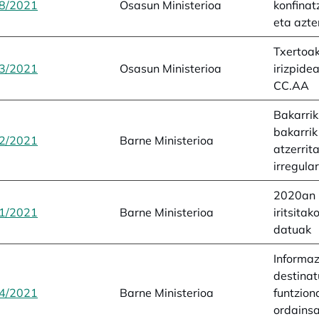
8/2021
opens in a new tab
Osasun Ministerioa
konfinat
eta azte
Txertoa
3/2021
opens in a new tab
Osasun Ministerioa
irizpide
CC.AA
Bakarri
bakarri
2/2021
opens in a new tab
Barne Ministerioa
atzerrit
irregula
2020an 
1/2021
opens in a new tab
Barne Ministerioa
iritsita
datuak
Informa
destinat
4/2021
opens in a new tab
Barne Ministerioa
funtzion
ordainsa