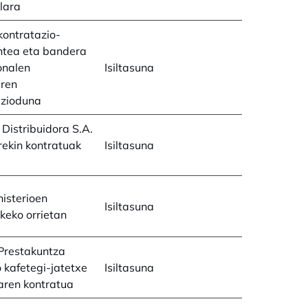
lara
kontratazio-
ntea eta bandera
ionalen
Isiltasuna
aren
azioduna
Distribuidora S.A.
ekin kontratuak
Isiltasuna
nisterioen
Isiltasuna
keko orrietan
Prestakuntza
 kafetegi-jatetxe
Isiltasuna
aren kontratua