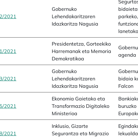
Segurta
Gobernuko
bidaieta
2/2021
opens in a new tab
Lehendakaritzaren
parkeko,
Idazkaritza Nagusia
funtzion
lanetak
Presidentetza, Gorteekiko
Gobernu
1/2021
opens in a new tab
Harremanak eta Memoria
agenda
Demokratikoa
Gobernuko
Gobernu
3/2021
opens in a new tab
Lehendakaritzaren
bidaia 
Idazkaritza Nagusia
Falcon
Ekonomia Gaietako eta
Bankiako
5/2021
opens in a new tab
Transformazio Digitaleko
buruzko
Ministerioa
Europak
Inklusio, Gizarte
Egindako
8/2021
opens in a new tab
Segurantza eta Migrazio
lekuald