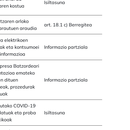
Isiltasuna
aren kostua
itzaren arloko
art. 18.1 c) Berregitea
arautuen araudia
a elektrikoen
ak eta kontsumoei
Informazio partziala
informazioa
presa Batzordeari
tazioa emateko
en dituen
Informazio partziala
deak, prozedurak
guak
tutako COVID-19
datuak eta proba
Isiltasuna
tikoak