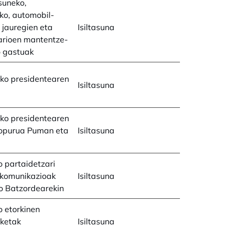
suneko,
ko, automobil-
 jauregien eta
Isiltasuna
arioen mantentze-
o gastuak
ko presidentearen
Isiltasuna
ko presidentearen
kopurua Puman eta
Isiltasuna
 partaidetzari
 komunikazioak
Isiltasuna
o Batzordearekin
 etorkinen
aketak
Isiltasuna