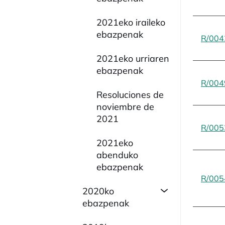
2021eko iraileko
ebazpenak
R/004
2021eko urriaren
ebazpenak
R/004
Resoluciones de
noviembre de
2021
R/005
2021eko
abenduko
ebazpenak
R/005
2020ko
ebazpenak