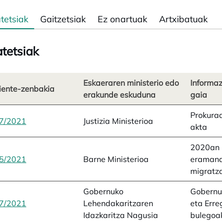
tetsiak
Gaitzetsiak
Ez onartuak
Artxibatuak
tetsiak
Eskaeraren ministerio edo
Informa
iente-zenbakia
erakunde eskuduna
gaia
Prokurad
7/2021
opens in a new tab
Justizia Ministerioa
akta
2020an 
5/2021
opens in a new tab
Barne Ministerioa
eraman
migratza
Gobernuko
Gobernu
7/2021
opens in a new tab
Lehendakaritzaren
eta Erre
Idazkaritza Nagusia
bulegoa