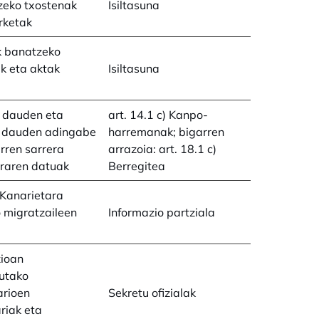
zeko txostenak
Isiltasuna
rketak
k banatzeko
ak eta aktak
Isiltasuna
k dauden eta
art. 14.1 c) Kanpo-
k dauden adingabe
harremanak; bigarren
arren sarrera
arrazoia: art. 18.1 c)
rraren datuak
Berregitea
Kanarietara
ko migratzaileen
Informazio partziala
zioan
utako
arioen
Sekretu ofizialak
riak eta