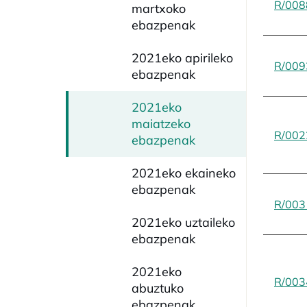
R/008
martxoko
ebazpenak
2021eko apirileko
R/009
ebazpenak
2021eko
maiatzeko
R/002
ebazpenak
2021eko ekaineko
ebazpenak
R/003
2021eko uztaileko
ebazpenak
2021eko
R/003
abuztuko
ebazpenak