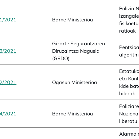
Polizia 
izangai
1/2021
opens in a new tab
Barne Ministerioa
fisikoet
ratioak
Gizarte Segurantzaren
Pentsioa
8/2021
opens in a new tab
Diruzaintza Nagusia
algorit
(GSDO)
Estatuko
eta Kont
2/2021
opens in a new tab
Ogasun Ministerioa
kide bat
bilerak
Poliziar
4/2021
opens in a new tab
Barne Ministerioa
Nazional
liberatu
Alarma 