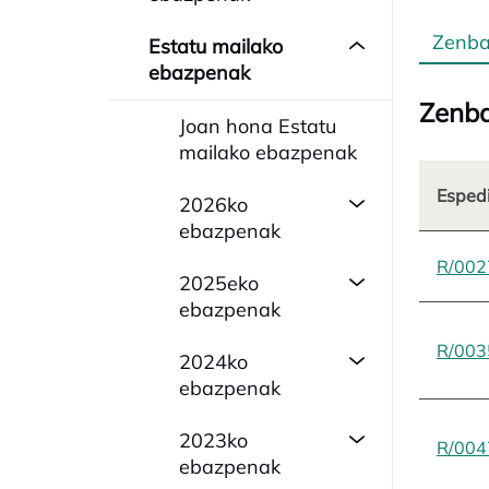
Zenba
Estatu mailako
ebazpenak
Zenba
Joan hona Estatu
mailako ebazpenak
Esped
2026ko
ebazpenak
R/002
2025eko
ebazpenak
R/003
2024ko
ebazpenak
2023ko
R/004
ebazpenak