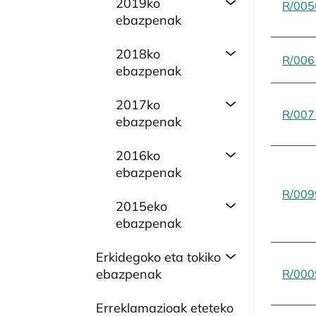
2019ko
R/005
ebazpenak
2018ko
R/006
ebazpenak
2017ko
R/007
ebazpenak
2016ko
ebazpenak
R/009
2015eko
ebazpenak
Erkidegoko eta tokiko
ebazpenak
R/000
Erreklamazioak eteteko