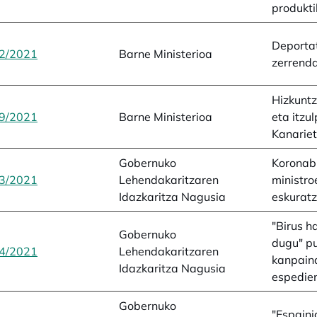
produkti
Deportat
2/2021
opens in a new tab
Barne Ministerioa
zerrend
Hizkuntz
9/2021
opens in a new tab
Barne Ministerioa
eta itzu
Kanarie
Gobernuko
Koronabi
3/2021
opens in a new tab
Lehendakaritzaren
ministro
Idazkaritza Nagusia
eskurat
"Birus h
Gobernuko
dugu" pu
4/2021
opens in a new tab
Lehendakaritzaren
kanpain
Idazkaritza Nagusia
espedie
Gobernuko
"Espaini