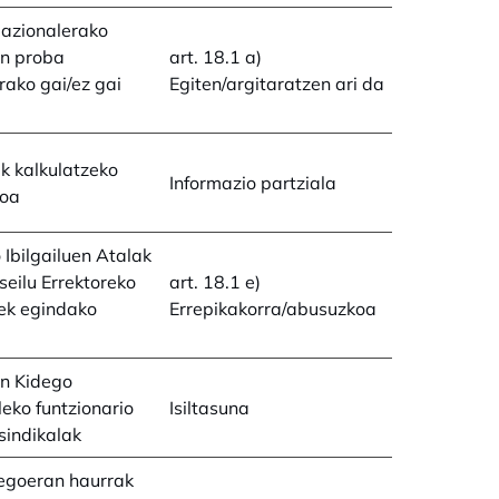
Nazionalerako
en proba
art. 18.1 a)
arako gai/ez gai
Egiten/argitaratzen ari da
k kalkulatzeko
Informazio partziala
moa
 Ibilgailuen Atalak
seilu Errektoreko
art. 18.1 e)
ek egindako
Errepikakorra/abusuzkoa
en Kidego
eko funtzionario
Isiltasuna
 sindikalak
egoeran haurrak