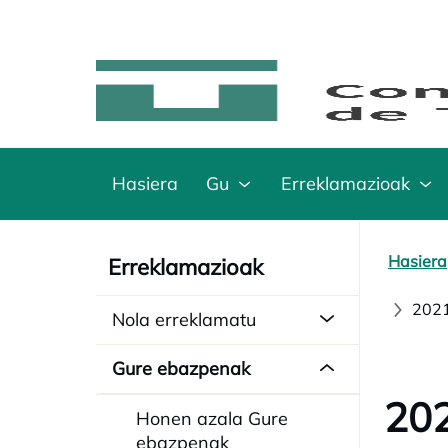
Hasiera
Gu
Erreklamazioak
Hasiera
Erreklamazioak
2021
Nola erreklamatu
Gure ebazpenak
20
Honen azala Gure
ebazpenak