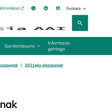
ektronikoa
opens in a new tab
opens in a new tab
opens in a new tab
opens in a new tab
Euskara
Informazio
Gardentasuna
gehiago
ebazpenak
2021eko ebazpenak
enak