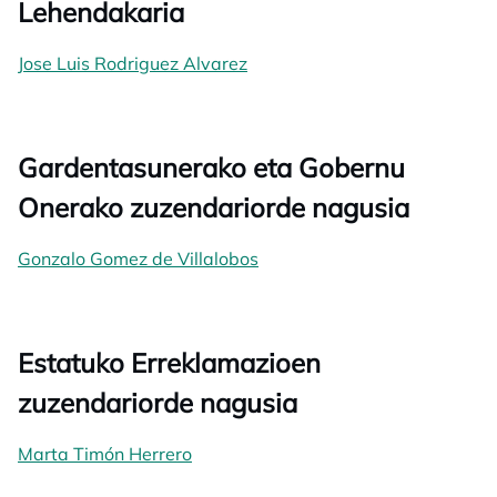
Lehendakaria
Jose Luis Rodriguez Alvarez
Gardentasunerako eta Gobernu
Onerako zuzendariorde nagusia
Gonzalo Gomez de Villalobos
Estatuko Erreklamazioen
zuzendariorde nagusia
Marta Timón Herrero