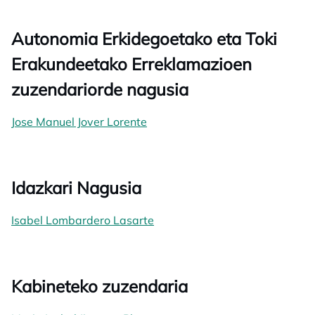
Autonomia Erkidegoetako eta Toki
Erakundeetako Erreklamazioen
zuzendariorde nagusia
Jose Manuel Jover Lorente
Idazkari Nagusia
Isabel Lombardero Lasarte
Kabineteko zuzendaria