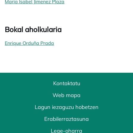
Maria Isabel Jimenez Plaza
Bokal aholkularia
Enrique Orduña Prada
Kontaktatu
Web mapa
Lagun iezaguzu hobetzen
Erabilerraztasuna
Lege-oharra