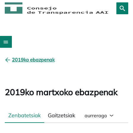
2019ko ebazpenak
2019ko martxoko ebazpenak
Zenbatetsiak
Gaitzetsiak
aurrerago