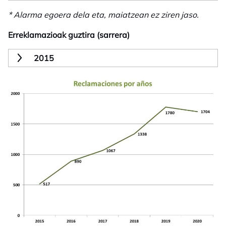
* Alarma egoera dela eta, maiatzean ez ziren jaso.
Erreklamazioak guztira (sarrera)
2015