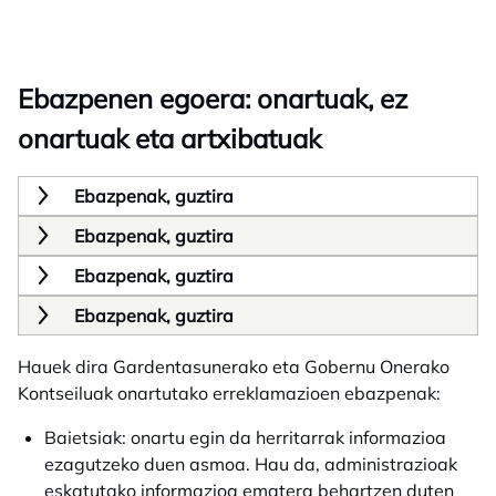
Ebazpenen egoera: onartuak, ez
onartuak eta artxibatuak
Ebazpenak, guztira
Ebazpenak, guztira
Ebazpenak, guztira
Ebazpenak, guztira
Hauek dira Gardentasunerako eta Gobernu Onerako
Kontseiluak onartutako erreklamazioen ebazpenak:
Baietsiak: onartu egin da herritarrak informazioa
ezagutzeko duen asmoa. Hau da, administrazioak
eskatutako informazioa ematera behartzen duten