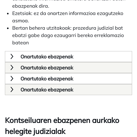
ebazpenak dira.
Ezetsiak: ez da onartzen informazioa ezagutzeko
asmoa.
Bertan behera utzitakoak: prozedura judizial bat
ebatzi gabe dago ezaugarri bereko erreklamazio
batean
Onartutako ebazpenak
Onartutako ebazpenak
Onartutako ebazpenak
Onartutako ebazpenak
Kontseiluaren ebazpenen aurkako
helegite judizialak