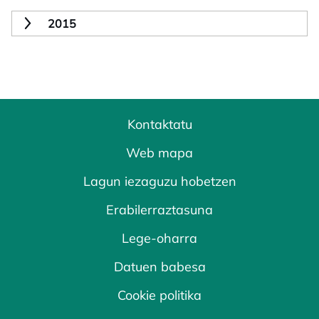
2015
Kontaktatu
Web mapa
Lagun iezaguzu hobetzen
Erabilerraztasuna
Lege-oharra
Datuen babesa
Cookie politika