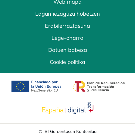
Web mapa
Lagun iezaguzu hobetzen
Erabilerraztasuna
Lege-oharra
Datuen babesa
Cookie politika
opens in a new tab
opens in a new 
opens in a new tab
© IBI Gardentasun Kontseilua