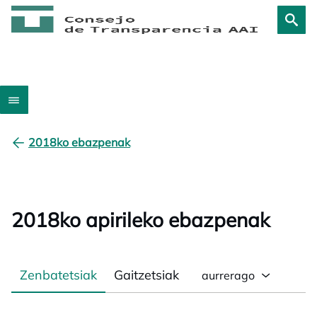
2018ko ebazpenak
2018ko apirileko ebazpenak
Zenbatetsiak
Gaitzetsiak
aurrerago