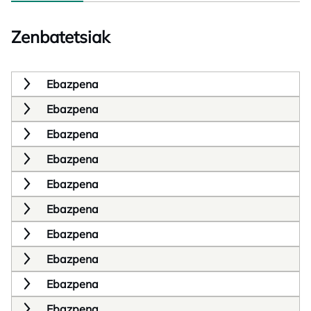
Zenbatetsiak
Ebazpena
Ebazpena
Ebazpena
Ebazpena
Ebazpena
Ebazpena
Ebazpena
Ebazpena
Ebazpena
Ebazpena