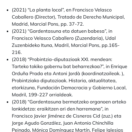
(2021) “La planta local”, en Francisco Velasco
Caballero (Director), Tratado de Derecho Municipal,
Madrid, Marcial Pons, pp. 37-72.
(2021) “Gardentasuna eta datuen babesa”, in
Francisco Velasco Caballero (Zuzendaria), Udal
Zuzenbideko Ituna, Madril, Marcial Pons, pp.165-
216.
(2018) “Probintzia-diputazioak XXI. mendean:
Tarteko tokiko gobernu bat beharrezkoa?”, in Enrique
Orduña Prada eta Antoni Jordà (koordinatzaileak. ),
Probintziako diputazioak. Historia, aktualitatea,
etorkizuna, Fundación Democracia y Gobierno Local,
Madril, 199-227 orrialdeak.
(2018) “Gardentasuna bermatzeko organoen arteko
lankidetza: eraikitzen ari den harremana”, in
Francisco Javier Jiménez de Cisneros Cid (zuz.) eta
Jorge Agudo González, Juan Antonio Chinchilla
Peinado, Mónica Domínguez Martín, Felipe Iglesias