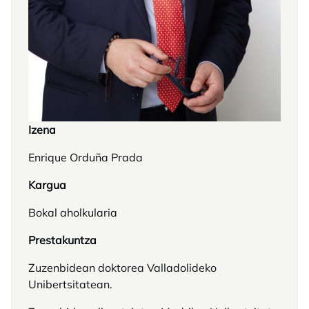
Izena
Enrique Orduña Prada
Kargua
Bokal aholkularia
Prestakuntza
Zuzenbidean doktorea Valladolideko
Unibertsitatean.