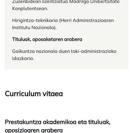
Zuzenbidean lizentziatua Madrilgo Unibertsitate
Konplutentsean.
Hirigintza-teknikaria (Herri Administrazioaren
Institutu Nazionala).
Tituluak, oposaketaren arabera
Gaikuntza nazionala duen toki-administrazioko
idazkaria.
Curriculum vitaea
Prestakuntza akademikoa eta tituluak,
oposizioaren arabera