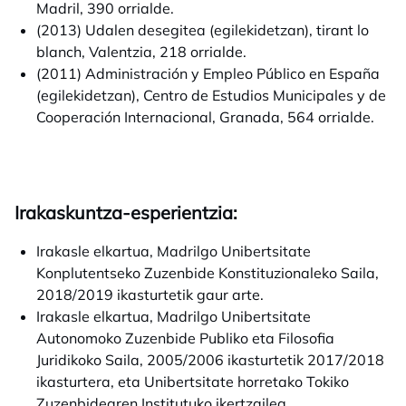
Madril, 390 orrialde.
(2013) Udalen desegitea (egilekidetzan), tirant lo
blanch, Valentzia, 218 orrialde.
(2011) Administración y Empleo Público en España
(egilekidetzan), Centro de Estudios Municipales y de
Cooperación Internacional, Granada, 564 orrialde.
Irakaskuntza-esperientzia:
Irakasle elkartua, Madrilgo Unibertsitate
Konplutentseko Zuzenbide Konstituzionaleko Saila,
2018/2019 ikasturtetik gaur arte.
Irakasle elkartua, Madrilgo Unibertsitate
Autonomoko Zuzenbide Publiko eta Filosofia
Juridikoko Saila, 2005/2006 ikasturtetik 2017/2018
ikasturtera, eta Unibertsitate horretako Tokiko
Zuzenbidearen Institutuko ikertzailea.