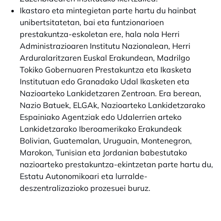
Ikastaro eta mintegietan parte hartu du hainbat
unibertsitatetan, bai eta funtzionarioen
prestakuntza-eskoletan ere, hala nola Herri
Administrazioaren Institutu Nazionalean, Herri
Arduralaritzaren Euskal Erakundean, Madrilgo
Tokiko Gobernuaren Prestakuntza eta Ikasketa
Institutuan edo Granadako Udal Ikasketen eta
Nazioarteko Lankidetzaren Zentroan. Era berean,
Nazio Batuek, ELGAk, Nazioarteko Lankidetzarako
Espainiako Agentziak edo Udalerrien arteko
Lankidetzarako Iberoamerikako Erakundeak
Bolivian, Guatemalan, Uruguain, Montenegron,
Marokon, Tunisian eta Jordanian babestutako
nazioarteko prestakuntza-ekintzetan parte hartu du,
Estatu Autonomikoari eta lurralde-
deszentralizazioko prozesuei buruz.