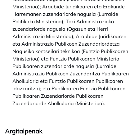
Ministerioa); Araubide Juridikoaren eta Erakunde
Harremanen zuzendariorde nagusia (Lurralde
Politikako Ministerioa); Toki Administrazioko
zuzendariorde nagusia (Ogasun eta Herri
Administrazio Ministerioa); Araubide Juridikoaren
eta Administrazio Publikoen Zuzendariordetza
Nagusiko kontseilari teknikoa (Funtzio Publikoaren
Ministerioa) eta Funtzio Publikoaren Ministerio
Publikoaren zuzendariorde nagusia (Lurralde
Administrazio Publikoen Zuzendaritza Publikoaren
Aholkularia eta Funtzio Publikoaren Publikoaren
Idazkaritza); eta Publikoaren Funtzio Publikoaren
Publikoaren Zuzendariorde Publikoaren
Zuzendariorde Aholkularia (Ministerioa).
Argitalpenak