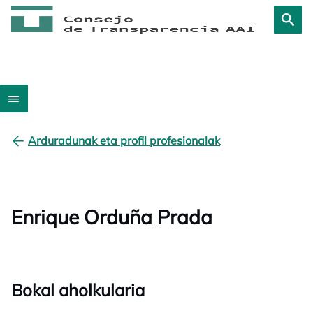
Arduradunak eta profil profesionalak
Enrique Orduña Prada
Bokal aholkularia