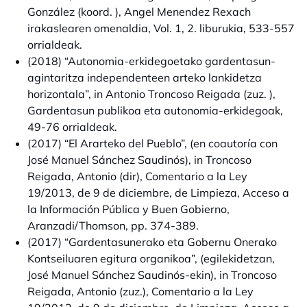
González (koord. ), Angel Menendez Rexach
irakaslearen omenaldia, Vol. 1, 2. liburukia, 533-557
orrialdeak.
(2018) “Autonomia-erkidegoetako gardentasun-
agintaritza independenteen arteko lankidetza
horizontala”, in Antonio Troncoso Reigada (zuz. ),
Gardentasun publikoa eta autonomia-erkidegoak,
49-76 orrialdeak.
(2017) “El Ararteko del Pueblo”, (en coautoría con
José Manuel Sánchez Saudinós), in Troncoso
Reigada, Antonio (dir), Comentario a la Ley
19/2013, de 9 de diciembre, de Limpieza, Acceso a
la Información Pública y Buen Gobierno,
Aranzadi/Thomson, pp. 374-389.
(2017) “Gardentasunerako eta Gobernu Onerako
Kontseiluaren egitura organikoa”, (egilekidetzan,
José Manuel Sánchez Saudinós-ekin), in Troncoso
Reigada, Antonio (zuz.), Comentario a la Ley