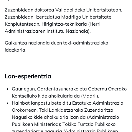
Zuzenbidean doktorea Valladolideko Unibertsitatean.
Zuzenbidean lizentziatua Madrilgo Unibertsitate
Konplutentsean. Hirigintza-teknikaria (Herri
Administrazioaren Institutu Nazionala).
Gaikuntza nazionala duen toki-administrazioko
idazkaria.
Lan-esperientzia
Gaur egun, Gardentasunerako eta Gobernu Onerako
Kontseiluko kide aholkularia da (Madril).
Hainbat lanpostu bete ditu Estatuko Administrazio
Orokorrean. Toki Lankidetzarako Zuzendaritza
Nagusiko kide aholkularia izan da (Administrazio
Publikoen Ministerioa); Tokiko Funtzio Publikoko
zuzendariorde nagusia (Administrazio Publikoen