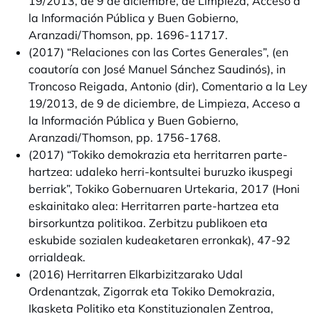
19/2013, de 9 de diciembre, de Limpieza, Acceso a
la Información Pública y Buen Gobierno,
Aranzadi/Thomson, pp. 1696-11717.
(2017) “Relaciones con las Cortes Generales”, (en
coautoría con José Manuel Sánchez Saudinós), in
Troncoso Reigada, Antonio (dir), Comentario a la Ley
19/2013, de 9 de diciembre, de Limpieza, Acceso a
la Información Pública y Buen Gobierno,
Aranzadi/Thomson, pp. 1756-1768.
(2017) “Tokiko demokrazia eta herritarren parte-
hartzea: udaleko herri-kontsultei buruzko ikuspegi
berriak”, Tokiko Gobernuaren Urtekaria, 2017 (Honi
eskainitako alea: Herritarren parte-hartzea eta
birsorkuntza politikoa. Zerbitzu publikoen eta
eskubide sozialen kudeaketaren erronkak), 47-92
orrialdeak.
(2016) Herritarren Elkarbizitzarako Udal
Ordenantzak, Zigorrak eta Tokiko Demokrazia,
Ikasketa Politiko eta Konstituzionalen Zentroa,