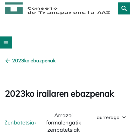
2023ko ebazpenak
2023ko irailaren ebazpenak
Arrazoi
aurrerago
Zenbatetsiak
formalengatik
zenbatetsiak