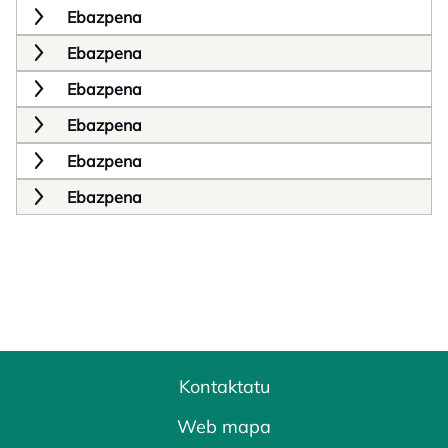
Ebazpena
Ebazpena
Ebazpena
Ebazpena
Ebazpena
Ebazpena
Kontaktatu
Web mapa