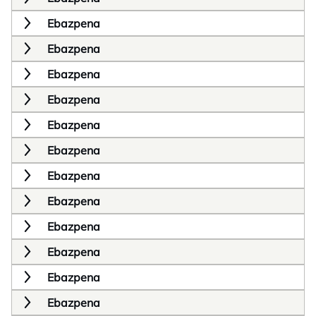
Ebazpena
Ebazpena
Ebazpena
Ebazpena
Ebazpena
Ebazpena
Ebazpena
Ebazpena
Ebazpena
Ebazpena
Ebazpena
Ebazpena