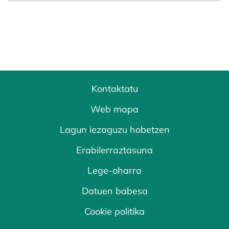
Kontaktatu
Web mapa
Lagun iezaguzu hobetzen
Erabilerraztasuna
Lege-oharra
Datuen babesa
Cookie politika