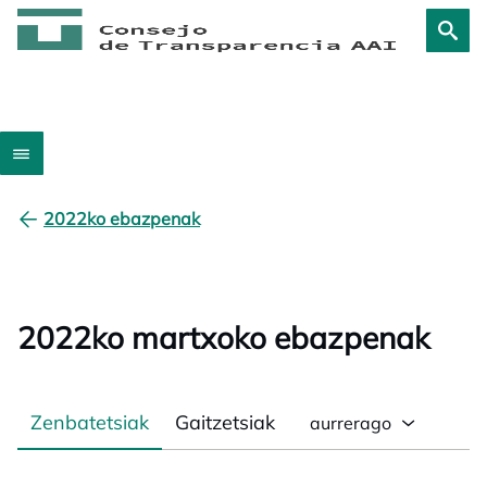
2022ko ebazpenak
2022ko martxoko ebazpenak
Zenbatetsiak
Gaitzetsiak
aurrerago