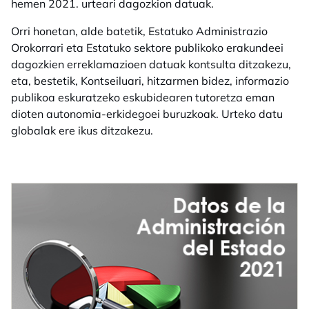
hemen 2021. urteari dagozkion datuak.
Orri honetan, alde batetik, Estatuko Administrazio
Orokorrari eta Estatuko sektore publikoko erakundeei
dagozkien erreklamazioen datuak kontsulta ditzakezu,
eta, bestetik, Kontseiluari, hitzarmen bidez, informazio
publikoa eskuratzeko eskubidearen tutoretza eman
dioten autonomia-erkidegoei buruzkoak. Urteko datu
globalak ere ikus ditzakezu.