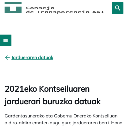
Jardueraren datuak
2021eko Kontseiluaren
jarduerari buruzko datuak
Gardentasunerako eta Gobernu Onerako Kontseiluan
aldiro-aldiro ematen dugu gure jardueraren berri. Hona