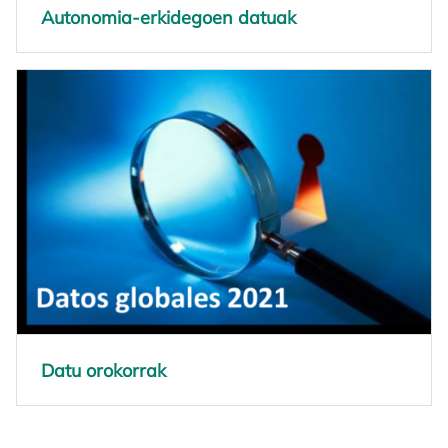
Autonomia-erkidegoen datuak
Datu orokorrak