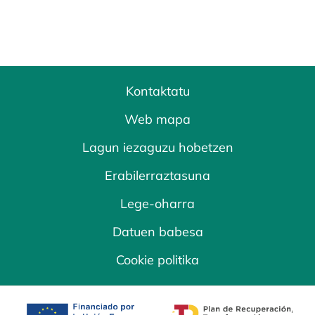
Kontaktatu
Web mapa
Lagun iezaguzu hobetzen
Erabilerraztasuna
Lege-oharra
Datuen babesa
Cookie politika
opens in a new tab
opens in a new 