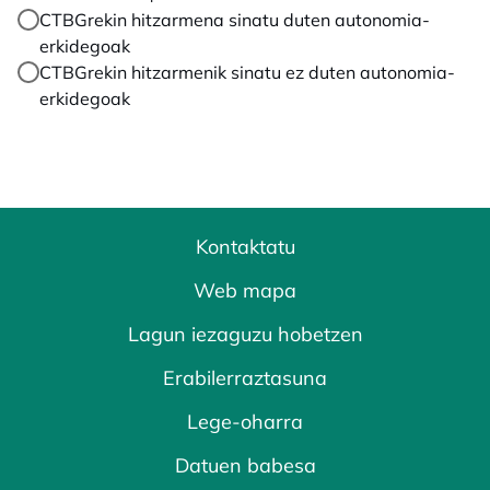
CTBGrekin hitzarmena sinatu duten autonomia-
erkidegoak
CTBGrekin hitzarmenik sinatu ez duten autonomia-
erkidegoak
Kontaktatu
Web mapa
Lagun iezaguzu hobetzen
Erabilerraztasuna
Lege-oharra
Datuen babesa