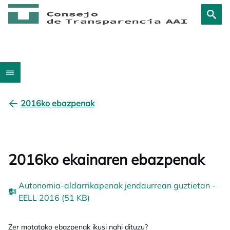
2016ko ebazpenak
2016ko ekainaren ebazpenak
Autonomia-aldarrikapenak jendaurrean guztietan -
EELL 2016 (51 KB)
Zer motatako ebazpenak ikusi nahi dituzu?