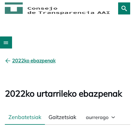
2022ko ebazpenak
2022ko urtarrileko ebazpenak
Zenbatetsiak
Gaitzetsiak
aurrerago