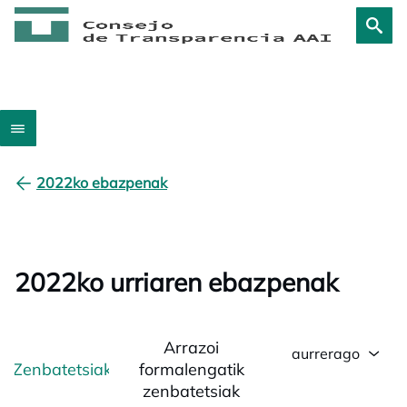
2022ko ebazpenak
2022ko urriaren ebazpenak
Arrazoi
aurrerago
Zenbatetsiak
formalengatik
zenbatetsiak