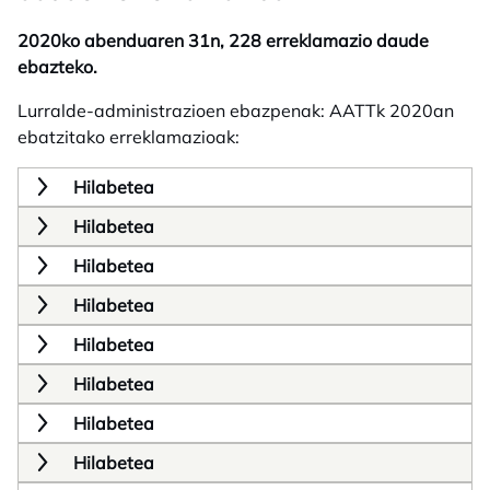
2020ko abenduaren 31n, 228 erreklamazio daude
ebazteko.
Lurralde-administrazioen ebazpenak: AATTk 2020an
ebatzitako erreklamazioak:
Hilabetea
Hilabetea
Hilabetea
Hilabetea
Hilabetea
Hilabetea
Hilabetea
Hilabetea