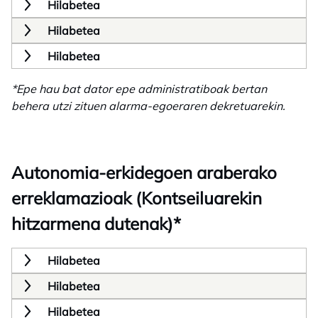
Hilabetea
Hilabetea
Hilabetea
*Epe hau bat dator epe administratiboak bertan
behera utzi zituen alarma-egoeraren dekretuarekin.
Autonomia-erkidegoen araberako
erreklamazioak (Kontseiluarekin
hitzarmena dutenak)*
Hilabetea
Hilabetea
Hilabetea