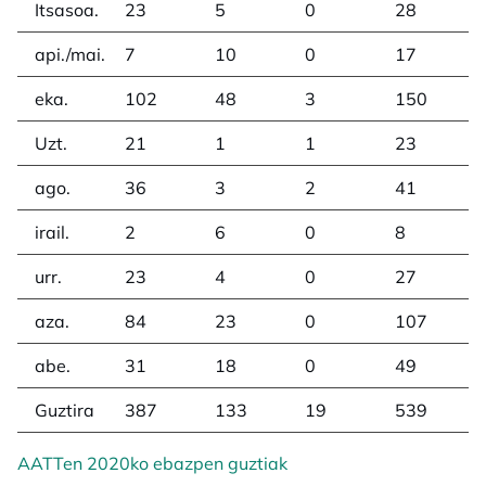
Itsasoa.
23
5
0
28
api./mai.
7
10
0
17
eka.
102
48
3
150
Uzt.
21
1
1
23
ago.
36
3
2
41
irail.
2
6
0
8
urr.
23
4
0
27
aza.
84
23
0
107
abe.
31
18
0
49
Guztira
387
133
19
539
AATTen 2020ko ebazpen guztiak