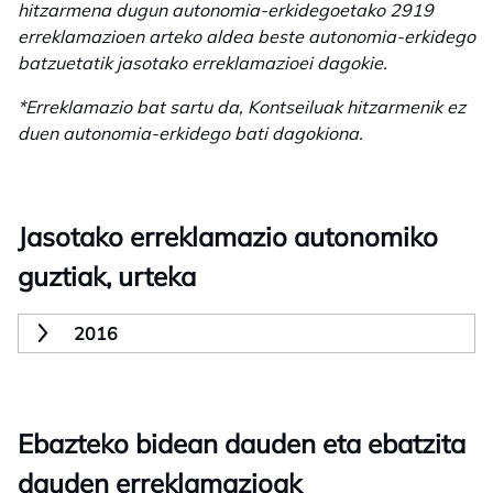
hitzarmena dugun autonomia-erkidegoetako 2919
erreklamazioen arteko aldea beste autonomia-erkidego
batzuetatik jasotako erreklamazioei dagokie.
*Erreklamazio bat sartu da, Kontseiluak hitzarmenik ez
duen autonomia-erkidego bati dagokiona.
Jasotako erreklamazio autonomiko
guztiak, urteka
2016
Ebazteko bidean dauden eta ebatzita
dauden erreklamazioak