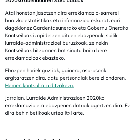
2020ko abenduaren 31ko datuak
Atal honetan jasotzen dira erreklamazio-sarrerei
buruzko estatistikak eta informazioa eskuratzeari
dagokionez Gardentasunerako eta Gobernu Onerako
Kontseiluak izapidetzen dituen ebazpenak, soilik
lurralde-administrazioei buruzkoak, zeinekin
Kontseiluak hitzarmen bat sinatu baitu bere
erreklamazioak ebazteko.
Ebazpen horiek guztiak, gainera, oso-osorik
argitaratzen dira, datu pertsonalak bereizi ondoren.
Hemen kontsultatu ditzakezu.
opens in a new tab
Jarraian, Lurralde Administrazioen 2020ko
erreklamazio eta ebazpenen datuak agertzen dira. Ez
dira behin betikoak urtea itxi arte.