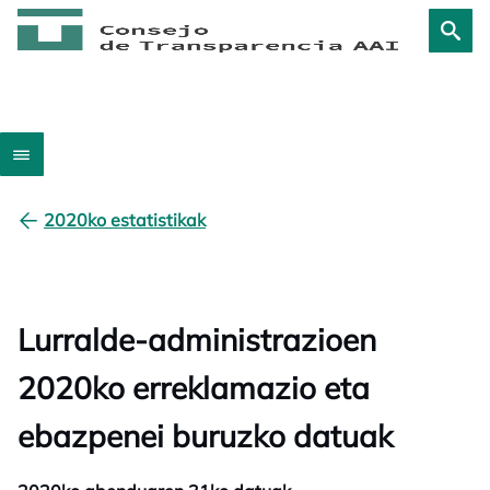
2020ko estatistikak
Lurralde-administrazioen
2020ko erreklamazio eta
ebazpenei buruzko datuak