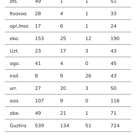
ots.
49
1
1
51
Itsasoa.
28
4
1
33
api./mai.
17
6
1
24
eka.
153
25
12
190
Uzt.
23
17
3
43
ago.
41
4
0
45
irail.
8
9
26
43
urr.
27
20
3
50
aza.
107
9
0
116
abe.
49
21
1
71
Guztira
539
134
51
724