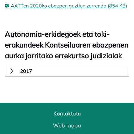
AATTen 2020ko ebazpen guztien zerrenda (854 KB)
Autonomia-erkidegoek eta toki-
erakundeek Kontseiluaren ebazpenen
aurka jarritako errekurtso judizialak
2017
Kontaktatu
Web mapa