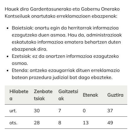
Hauek dira Gardentasunerako eta Gobernu Onerako
Kontseiluak onartutako erreklamazioen ebazpenak:
Baietsiak: onartu egin da herritarrak informazioa
ezagutzeko duen asmoa. Hau da, administrazioak
eskatutako informazioa ematera behartzen duten
ebazpenak dira.
Ezetsiak: ez da onartzen informazioa ezagutzeko
asmoa.
Etenda: antzeko ezaugarriak dituen erreklamazio
batean prozedura judizial bat dago ebazteke.
Hilabete
Zenbate
Gaitzetsi
Etenak
Guztira
a
tsiak
ak
urt.
30
7
0
37
ots.
28
8
13
49