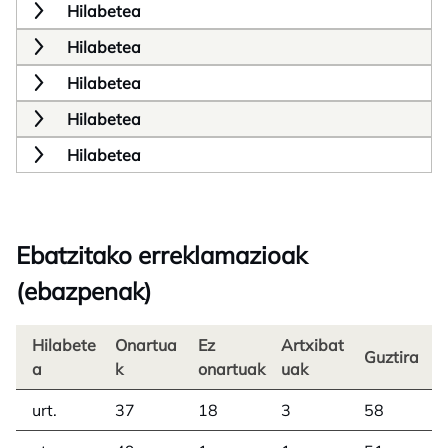
Hilabetea
Hilabetea
Hilabetea
Hilabetea
Hilabetea
Ebatzitako erreklamazioak
(ebazpenak)
Hilabete
Onartua
Ez
Artxibat
Guztira
a
k
onartuak
uak
urt.
37
18
3
58