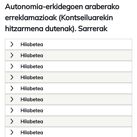
Autonomia-erkidegoen araberako
erreklamazioak (Kontseiluarekin
hitzarmena dutenak). Sarrerak
Hilabetea
Hilabetea
Hilabetea
Hilabetea
Hilabetea
Hilabetea
Hilabetea
Hilabetea
Hilabetea