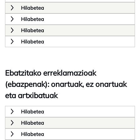
Hilabetea
Hilabetea
Hilabetea
Hilabetea
Ebatzitako erreklamazioak
(ebazpenak): onartuak, ez onartuak
eta artxibatuak
Hilabetea
Hilabetea
Hilabetea