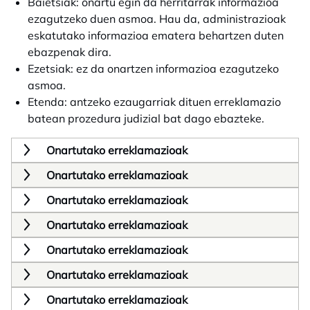
Baietsiak: onartu egin da herritarrak informazioa
ezagutzeko duen asmoa. Hau da, administrazioak
eskatutako informazioa ematera behartzen duten
ebazpenak dira.
Ezetsiak: ez da onartzen informazioa ezagutzeko
asmoa.
Etenda: antzeko ezaugarriak dituen erreklamazio
batean prozedura judizial bat dago ebazteke.
Onartutako erreklamazioak
Onartutako erreklamazioak
Onartutako erreklamazioak
Onartutako erreklamazioak
Onartutako erreklamazioak
Onartutako erreklamazioak
Onartutako erreklamazioak