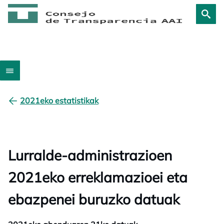
2021eko estatistikak
Lurralde-administrazioen
2021eko erreklamazioei eta
ebazpenei buruzko datuak