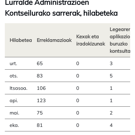
Lurralde Administrazioen
Kontseilurako sarrerak, hilabeteka
Legearen
Kexak eta
aplikazioar
Hilabetea
Erreklamazioak
iradokizunak
buruzko
kontsultak
urt.
65
0
3
ots.
83
0
5
Itsasoa.
106
0
1
api.
123
0
1
mai.
75
0
2
eka.
81
0
4