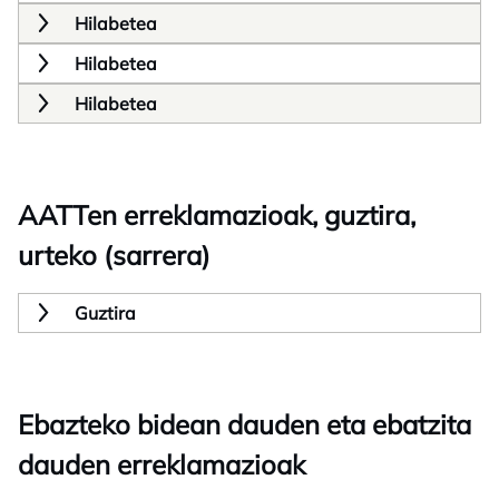
Hilabetea
Hilabetea
Hilabetea
AATTen erreklamazioak, guztira,
urteko (sarrera)
Guztira
Ebazteko bidean dauden eta ebatzita
dauden erreklamazioak