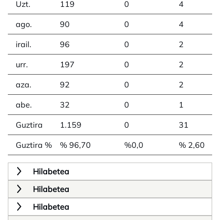
Uzt.
119
0
4
ago.
90
0
4
irail.
96
0
2
urr.
197
0
2
aza.
92
0
2
abe.
32
0
1
Guztira
1.159
0
31
Guztira %
% 96,70
%0,0
% 2,60
Hilabetea
Hilabetea
Hilabetea