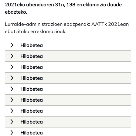
2021eko abenduaren 31n, 138 erreklamazio daude
ebazteko.
Lurralde-administrazioen ebazpenak: AATTk 2021ean
ebatzitako erreklamazioak:
Hilabetea
Hilabetea
Hilabetea
Hilabetea
Hilabetea
Hilabetea
Hilabetea
Hilabetea
Hilabetea