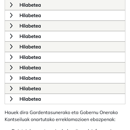
Hilabetea
Hilabetea
Hilabetea
Hilabetea
Hilabetea
Hilabetea
Hilabetea
Hilabetea
Hilabetea
Hilabetea
Hauek dira Gardentasunerako eta Gobernu Onerako
Kontseiluak onartutako erreklamazioen ebazpenak: