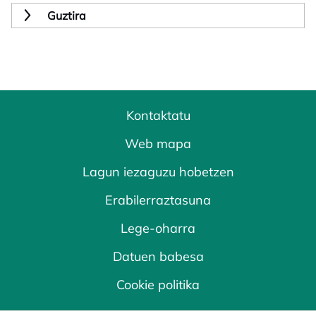
Guztira
Kontaktatu
Web mapa
Lagun iezaguzu hobetzen
Erabilerraztasuna
Lege-oharra
Datuen babesa
Cookie politika