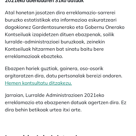
2021eko abenduaren 31ko datuak
Atal honetan jasotzen dira erreklamazio-sarrerei
buruzko estatistikak eta informazioa eskuratzeari
dagokionez Gardentasunerako eta Gobernu Onerako
Kontseiluak izapidetzen dituen ebazpenak, soilik
lurralde-administrazioei buruzkoak, zeinekin
Kontseiluak hitzarmen bat sinatu baitu bere
erreklamazioak ebazteko.
Ebazpen horiek guztiak, gainera, oso-osorik
argitaratzen dira, datu pertsonalak bereizi ondoren.
Hemen kontsultatu ditzakezu.
opens in a new tab
Jarraian, Lurralde Administrazioen 2021eko
erreklamazio eta ebazpenen datuak agertzen dira. Ez
dira behin betikoak urtea itxi arte.