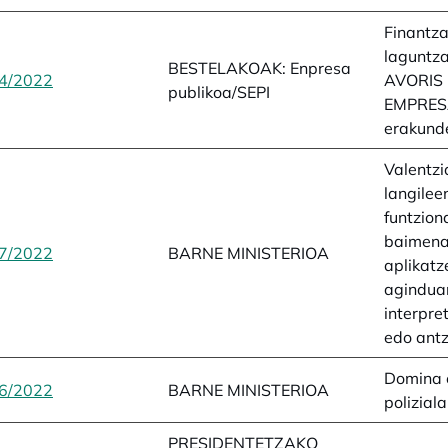
Finantza
laguntza
BESTELAKOAK: Enpresa
4/2022
opens in a new tab
AVORIS
publikoa/SEPI
EMPRES
erakund
Valentzi
langilee
funtzion
baimena
7/2022
opens in a new tab
BARNE MINISTERIOA
aplikatz
agindua
interpre
edo antz
Domina 
6/2022
opens in a new tab
BARNE MINISTERIOA
poliziala
PRESIDENTETZAKO