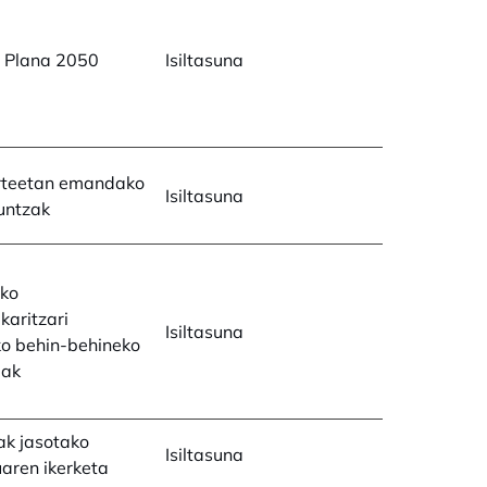
a Plana 2050
Isiltasuna
rteetan emandako
Isiltasuna
untzak
ko
aritzari
Isiltasuna
ko behin-behineko
uak
ak jasotako
Isiltasuna
aren ikerketa