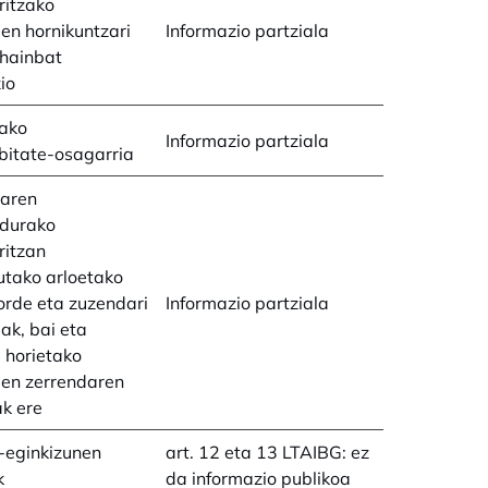
ritzako
en hornikuntzari
Informazio partziala
 hainbat
io
rako
Informazio partziala
bitate-osagarria
aren
durako
ritzan
utako arloetako
orde eta zuzendari
Informazio partziala
ak, bai eta
 horietako
uen zerrendaren
k ere
-eginkizunen
art. 12 eta 13 LTAIBG: ez
k
da informazio publikoa