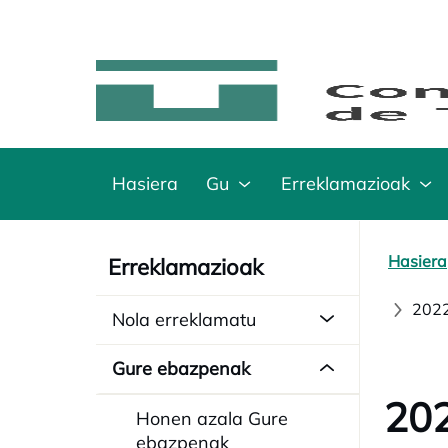
Hasiera
Gu
Erreklamazioak
Hasiera
Erreklamazioak
2022
Nola erreklamatu
Gure ebazpenak
202
Honen azala Gure
ebazpenak