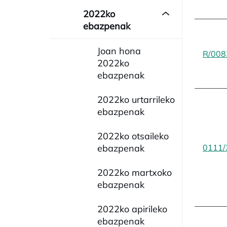
2022ko
ebazpenak
Joan hona
R/008
2022ko
ebazpenak
2022ko urtarrileko
ebazpenak
2022ko otsaileko
ebazpenak
0111/
2022ko martxoko
ebazpenak
2022ko apirileko
ebazpenak