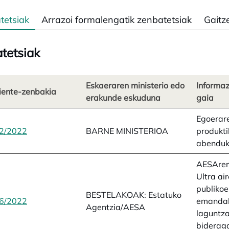
tetsiak
Arrazoi formalengatik zenbatetsiak
Gaitz
tetsiak
Eskaeraren ministerio edo
Informa
iente-zenbakia
erakunde eskuduna
gaia
Egoerar
2/2022
opens in a new tab
BARNE MINISTERIOA
produkt
abenduk
AESAren 
Ultra air
publikoe
BESTELAKOAK: Estatuko
6/2022
opens in a new tab
emandak
Agentzia/AESA
laguntza
bideraga