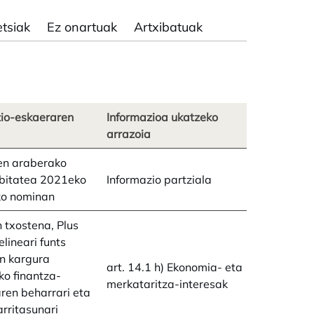
etsiak
Ez onartuak
Artxibatuak
zio-eskaeraren
Informazioa ukatzeko
arrazoia
en araberako
ibitatea 2021eko
Informazio partziala
o nominan
txostena, Plus
elineari funts
n kargura
art. 14.1 h) Ekonomia- eta
o finantza-
merkataritza-interesak
ren beharrari eta
rritasunari