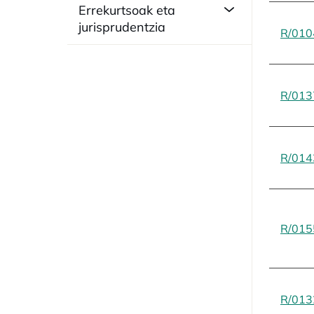
Errekurtsoak eta
jurisprudentzia
R/010
R/013
R/014
R/015
R/013