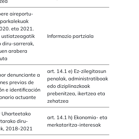
zea
ere aireportu-
aparkalekuak
020. eta 2021.
 ustiatzeagatik
Informazio partziala
o diru-sarrerak,
uen arabera
uta
art. 14.1 e) Ez-zilegitasun
por denunciante a
penalak, administratiboak
nes previas de
edo diziplinazkoak
ón e identificación
prebenitzea, ikertzea eta
ionario actuante
zehatzea
r Uharteetako
art. 14.1 h) Ekonomia- eta
tarako diru-
merkataritza-interesak
ak, 2018-2021