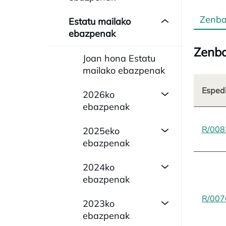
Zenba
Estatu mailako
ebazpenak
Zenba
Joan hona Estatu
mailako ebazpenak
Esped
2026ko
ebazpenak
R/008
2025eko
ebazpenak
2024ko
ebazpenak
R/007
2023ko
ebazpenak