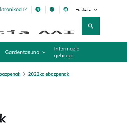
ektronikoa
opens in a new tab
opens in a new tab
opens in a new tab
opens in a new tab
Euskara
Informazio
Gardentasuna
gehiago
ebazpenak
2022ko ebazpenak
k