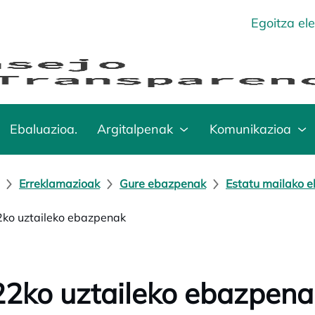
Egoitza el
Ebaluazioa.
Argitalpenak
Komunikazioa
Erreklamazioak
Gure ebazpenak
Estatu mailako 
ko uztaileko ebazpenak
2ko uztaileko ebazpena