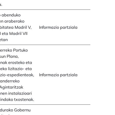
a.
 abenduko
en araberako
bitatea Madril V,
Informazio partziala
I eta Madril VII
etan
erreko Portuko
sun Plana,
inak erosteko eta
eko lizitazio- eta
zio-espedienteak,
Informazio partziala
tanderreko
Agintaritzak
inen instalazioari
indako txostenak.
durako Gobernu