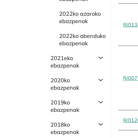
2022ko azaroko
ebazpenak
R/013
2022ko abenduko
ebazpenak
2021eko
ebazpenak
R/007
2020ko
ebazpenak
2019ko
ebazpenak
R/012
2018ko
ebazpenak