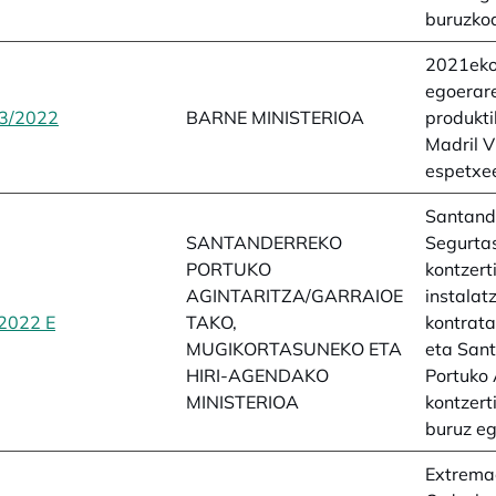
buruzko
2021eko
egoerar
3/2022
opens in a new tab
BARNE MINISTERIOA
produkti
Madril V
espetxe
Santand
SANTANDERREKO
Segurta
PORTUKO
kontzert
AGINTARITZA/GARRAIOE
instalatz
2022 E
opens in a new tab
TAKO,
kontrata
MUGIKORTASUNEKO ETA
eta San
HIRI-AGENDAKO
Portuko 
MINISTERIOA
kontzert
buruz eg
Extrema