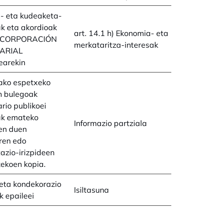
- eta kudeaketa-
k eta akordioak
art. 14.1 h) Ekonomia- eta
 CORPORACIÓN
merkataritza-interesak
ARIAL
earekin
ako espetxeko
n bulegoak
ario publikoei
k emateko
Informazio partziala
en duen
ren edo
tazio-irizpideen
ekoen kopia.
eta kondekorazio
Isiltasuna
k epaileei