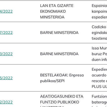
LAN ETA GIZARTE
Espaini
4/2022
opens in a new tab
EKONOMIAKO
kanpaina
MINISTERIOA
espedie
Cadizko
7/2022
opens in a new tab
BARNE MINISTERIOA
egindako
txosten
Issa Mun
3/2022
opens in a new tab
BARNE MINISTERIOA
buruz Po
duen in
Expedien
BESTELAKOAK: Enpresa
acuerdo 
5/2022
opens in a new tab
publikoa/SEPI
rescate
PLUS U
AEAT/OGASUNEKO ETA
Funtzion
2/2022
opens in a new tab
FUNTZIO PUBLIKOKO
baterag