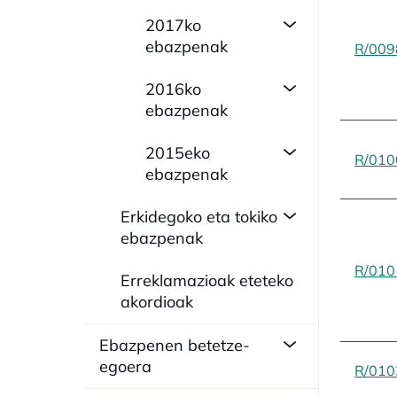
2017ko
ebazpenak
R/009
2016ko
ebazpenak
2015eko
R/010
ebazpenak
Erkidegoko eta tokiko
ebazpenak
R/010
Erreklamazioak eteteko
akordioak
Ebazpenen betetze-
egoera
R/010