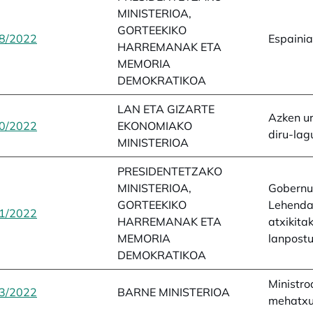
MINISTERIOA,
GORTEEKIKO
8/2022
opens in a new tab
Espaini
HARREMANAK ETA
MEMORIA
DEMOKRATIKOA
LAN ETA GIZARTE
Azken u
0/2022
opens in a new tab
EKONOMIAKO
diru-lag
MINISTERIOA
PRESIDENTETZAKO
MINISTERIOA,
Gobernu
GORTEEKIKO
Lehendak
1/2022
opens in a new tab
HARREMANAK ETA
atxikita
MEMORIA
lanpost
DEMOKRATIKOA
Ministro
3/2022
opens in a new tab
BARNE MINISTERIOA
mehatxu