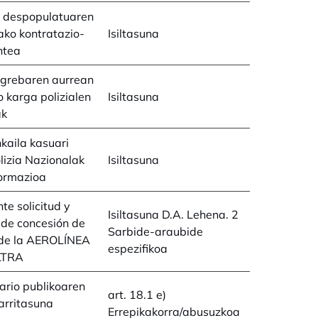
a despopulatuaren
ko kontratazio-
Isiltasuna
ntea
 grebaren aurrean
 karga polizialen
Isiltasuna
ak
kaila kasuari
lizia Nazionalak
Isiltasuna
formazioa
te solicitud y
Isiltasuna D.A. Lehena. 2
de concesión de
Sarbide-araubide
 de la AEROLÍNEA
espezifikoa
LTRA
ario publikoaren
art. 18.1 e)
arritasuna
Errepikakorra/abusuzkoa