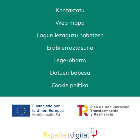
Kontaktatu
Web mapa
Lagun iezaguzu hobetzen
Erabilerraztasuna
Lege-oharra
Datuen babesa
Cookie politika
opens in a new tab
opens in a new 
opens in a new tab