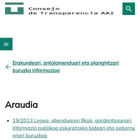
Erakundeari, antolamenduari eta plangintzari
buruzko informazioa
Araudia
19/2013 Legea, abenduaren 9koa, gardentasunari,
informazio publikoa eskuratzeko bideari eta gobernu
onari buruzkoa
opens in a new tab