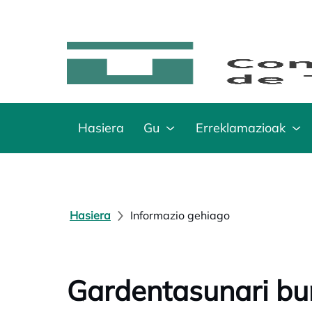
Hasiera
Gu
Erreklamazioak
Hasiera
Informazio gehiago
Gardentasunari bu