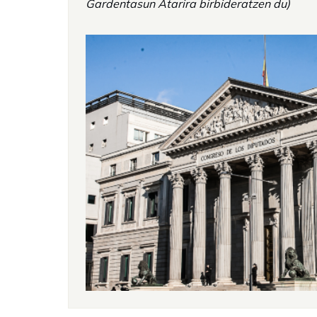
Gardentasun Atarira birbideratzen du)