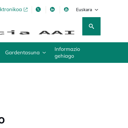
ektronikoa
opens in a new tab
opens in a new tab
opens in a new tab
opens in a new tab
Euskara
Informazio
Gardentasuna
gehiago
o