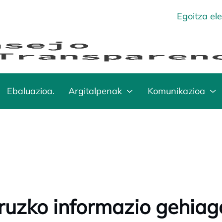
Egoitza el
Ebaluazioa.
Argitalpenak
Komunikazioa
ruzko informazio gehiag