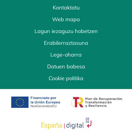
Kontaktatu
Web mapa
Lagun iezaguzu hobetzen
Erabilerraztasuna
Lege-oharra
Datuen babesa
Cookie politika
opens in a new tab
opens in a new 
opens in a new tab