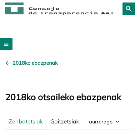
2018ko ebazpenak
2018ko otsaileko ebazpenak
Zenbatetsiak
Gaitzetsiak
aurrerago