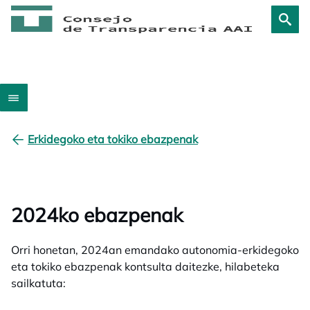
Erkidegoko eta tokiko ebazpenak
2024ko ebazpenak
Orri honetan, 2024an emandako autonomia-erkidegoko
eta tokiko ebazpenak kontsulta daitezke, hilabeteka
sailkatuta: