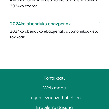
Autonomia-erkidegoetako eta tokiko ebazpenak,
2024ko azaroa
2024ko abenduko ebazpenak
2024ko abenduko ebazpenak, autonomikoak eta
tokikoak
Kontaktatu
Web mapa
Lagun iezaguzu hobetzen
Erabilerraztasuna