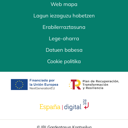
Web mapa
Lagun iezaguzu hobetzen
Erabilerraztasuna
Lege-oharra
Datuen babesa
Cookie politika
opens in a new tab
opens in a new 
opens in a new tab
© IBI Gardentasun Kontseilua