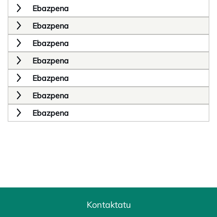
Ebazpena
Ebazpena
Ebazpena
Ebazpena
Ebazpena
Ebazpena
Ebazpena
Kontaktatu