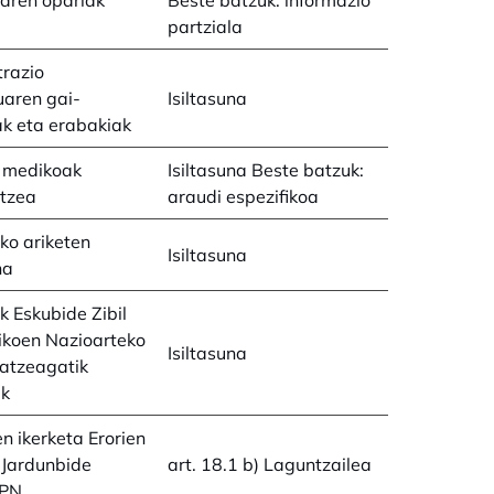
aren opariak
Beste batzuk: informazio
partziala
razio
uaren gai-
Isiltasuna
k eta erabakiak
u medikoak
Isiltasuna Beste batzuk:
atzea
araudi espezifikoa
ko ariketen
Isiltasuna
na
k Eskubide Zibil
tikoen Nazioarteko
Isiltasuna
ratzeagatik
ak
n ikerketa Erorien
 Jardunbide
art. 18.1 b) Laguntzailea
 PN