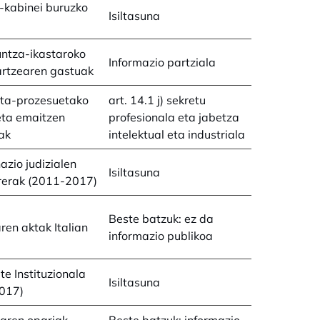
-kabinei buruzko
Isiltasuna
ntza-ikastaroko
Informazio partziala
artzearen gastuak
ta-prozesuetako
art. 14.1 j) sekretu
eta emaitzen
profesionala eta jabetza
iak
intelektual eta industriala
azio judizialen
Isiltasuna
rerak (2011-2017)
Beste batzuk: ez da
ren aktak Italian
informazio publikoa
te Instituzionala
Isiltasuna
017)