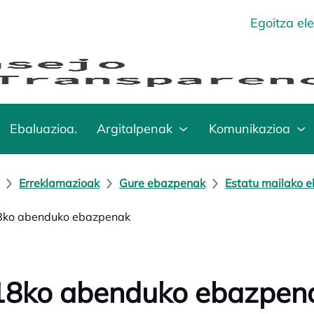
Egoitza el
Ebaluazioa.
Argitalpenak
Komunikazioa
Erreklamazioak
Gure ebazpenak
Estatu mailako 
ko abenduko ebazpenak
18ko abenduko ebazpen