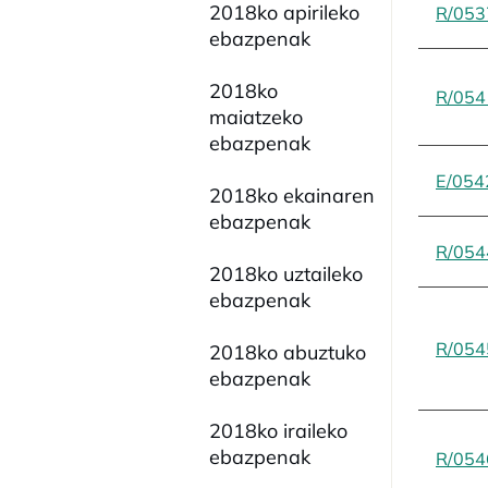
2018ko apirileko
R/053
ebazpenak
2018ko
R/054
maiatzeko
ebazpenak
E/054
2018ko ekainaren
ebazpenak
R/054
2018ko uztaileko
ebazpenak
R/054
2018ko abuztuko
ebazpenak
2018ko iraileko
ebazpenak
R/054