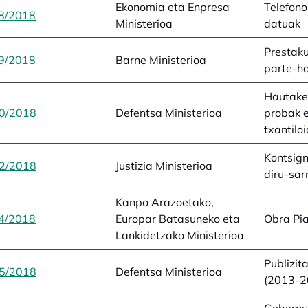
Ekonomia eta Enpresa
Telefono
8/2018
opens in a new tab
Ministerioa
datuak
Prestaku
9/2018
opens in a new tab
Barne Ministerioa
parte-h
Hautake
0/2018
opens in a new tab
Defentsa Ministerioa
probak 
txantilo
Kontsign
2/2018
opens in a new tab
Justizia Ministerioa
diru-sar
Kanpo Arazoetako,
4/2018
opens in a new tab
Europar Batasuneko eta
Obra Pia
Lankidetzako Ministerioa
Publizita
5/2018
opens in a new tab
Defentsa Ministerioa
(2013-2