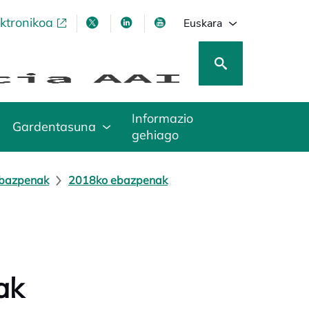
ektronikoa
opens in a new tab
opens in a new tab
opens in a new tab
opens in a new tab
Euskara
Informazio
Gardentasuna
gehiago
ebazpenak
2018ko ebazpenak
ak