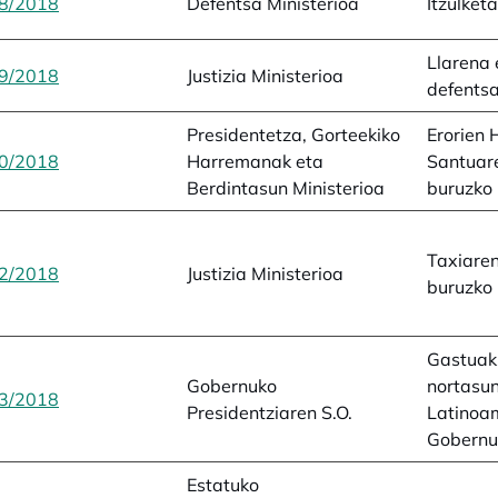
8/2018
opens in a new tab
Defentsa Ministerioa
Itzulket
Llarena 
9/2018
opens in a new tab
Justizia Ministerioa
defents
Presidentetza, Gorteekiko
Erorien 
0/2018
opens in a new tab
Harremanak eta
Santuar
Berdintasun Ministerioa
buruzko 
Taxiaren
2/2018
opens in a new tab
Justizia Ministerioa
buruzko 
Gastuak
Gobernuko
nortasu
3/2018
opens in a new tab
Presidentziaren S.O.
Latinoa
Gobernu
Estatuko