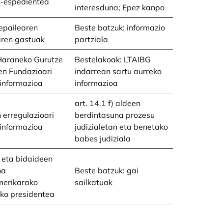
a-espedientea
interesduna; Epez kanpo
epailearen
Beste batzuk: informazio
aren gastuak
partziala
Haraneko Gurutze
Bestelakoak: LTAIBG
en Fundazioari
indarrean sartu aurreko
informazioa
informazioa
art. 14.1 f) aldeen
 erregulazioari
berdintasuna prozesu
informazioa
judizialetan eta benetako
babes judiziala
 eta bidaideen
na
Beste batzuk: gai
merikarako
sailkatuak
ko presidentea