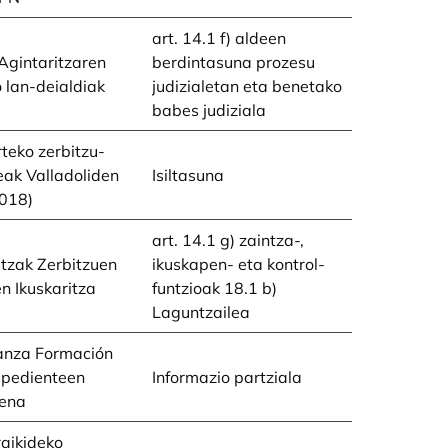
art. 14.1 f) aldeen
Agintaritzaren
berdintasuna prozesu
 lan-deialdiak
judizialetan eta benetako
babes judiziala
rteko zerbitzu-
ak Valladoliden
Isiltasuna
018)
art. 14.1 g) zaintza-,
tzak Zerbitzuen
ikuskapen- eta kontrol-
n Ikuskaritza
funtzioak 18.1 b)
Laguntzailea
anza Formación
spedienteen
Informazio partziala
pena
aikideko