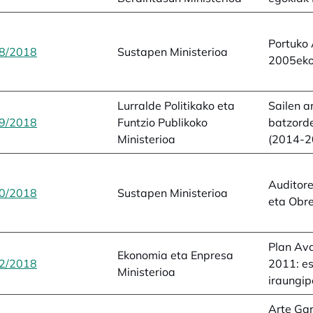
Portuko 
8/2018
opens in a new tab
Sustapen Ministerioa
2005eko
Lurralde Politikako eta
Sailen a
9/2018
opens in a new tab
Funtzio Publikoko
batzorde
Ministerioa
(2014-2
Auditore
0/2018
opens in a new tab
Sustapen Ministerioa
eta Obre
Plan Av
Ekonomia eta Enpresa
2/2018
opens in a new tab
2011: e
Ministerioa
iraungi
Arte Gar