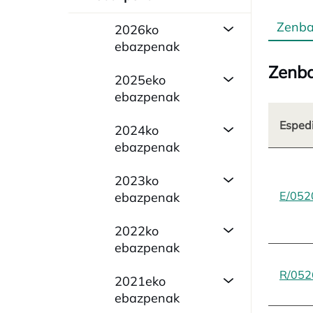
Zenba
2026ko
ebazpenak
Zenba
2025eko
ebazpenak
Esped
2024ko
ebazpenak
2023ko
E/052
ebazpenak
2022ko
ebazpenak
R/052
2021eko
ebazpenak