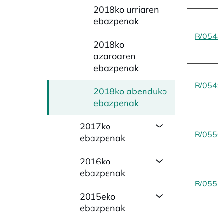
2018ko urriaren
ebazpenak
R/054
2018ko
azaroaren
ebazpenak
R/054
2018ko abenduko
ebazpenak
2017ko
R/055
ebazpenak
2016ko
ebazpenak
R/055
2015eko
ebazpenak