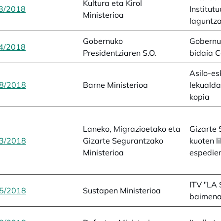
Kultura eta Kirol
3/2018
opens in a new tab
Institutu
Ministerioa
laguntz
Gobernuko
Gobernu
4/2018
opens in a new tab
Presidentziaren S.O.
bidaia C
Asilo-es
8/2018
opens in a new tab
Barne Ministerioa
lekualda
kopia
Laneko, Migrazioetako eta
Gizarte
3/2018
opens in a new tab
Gizarte Segurantzako
kuoten l
Ministerioa
espedie
ITV "LA 
5/2018
opens in a new tab
Sustapen Ministerioa
baimena