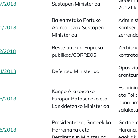
Gobernu
7/2018
opens in a new tab
Sustapen Ministerioa
2012tik
Balearretako Portuko
Administ
1/2018
opens in a new tab
Agintaritza / Sustapen
Kontseil
Ministerioa
zerrenda
Beste batzuk: Enpresa
Zerbitz
2/2018
opens in a new tab
publikoa/CORREOS
kontrat
Oposizio
4/2018
opens in a new tab
Defentsa Ministerioa
erantzu
Espainia
Kanpo Arazoetako,
eta Poli
5/2018
opens in a new tab
Europar Batasuneko eta
Ituna ur
Lankidetzako Ministerioa
salaket
Presidentetza, Gorteekiko
Gertaere
6/2018
opens in a new tab
Harremanak eta
Harana.
Berdintasun Ministerioa
egokiak