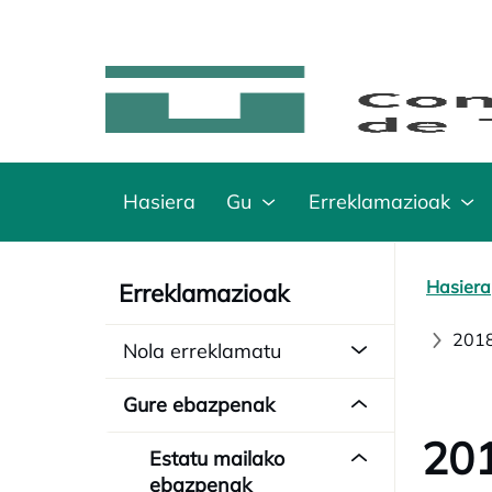
Hasiera
Gu
Erreklamazioak
Hasiera
Erreklamazioak
2018
Nola erreklamatu
Gure ebazpenak
20
Estatu mailako
ebazpenak