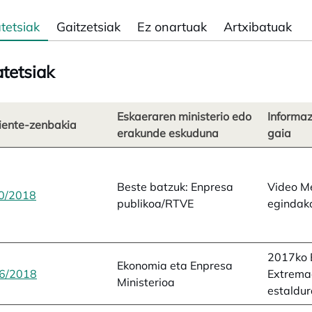
tetsiak
Gaitzetsiak
Ez onartuak
Artxibatuak
tetsiak
Eskaeraren ministerio edo
Informa
iente-zenbakia
erakunde eskuduna
gaia
Beste batzuk: Enpresa
Video Me
0/2018
opens in a new tab
publikoa/RTVE
egindak
2017ko 
Ekonomia eta Enpresa
6/2018
opens in a new tab
Extrema
Ministerioa
estaldu