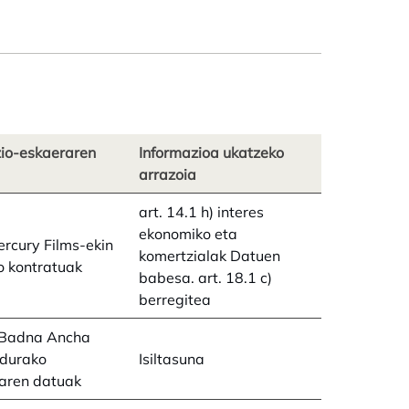
zio-eskaeraren
Informazioa ukatzeko
arrazoia
art. 14.1 h) interes
ekonomiko eta
rcury Films-ekin
komertzialak Datuen
o kontratuak
babesa. art. 18.1 c)
berregitea
Badna Ancha
durako
Isiltasuna
raren datuak