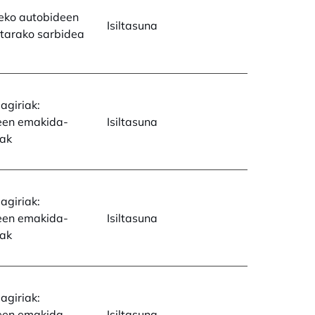
eko autobideen
Isiltasuna
tarako sarbidea
agiriak:
een emakida-
Isiltasuna
uak
agiriak:
een emakida-
Isiltasuna
uak
agiriak:
een emakida-
Isiltasuna