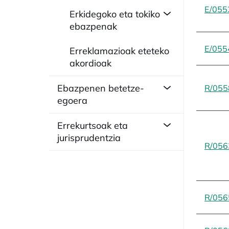
E/055
Erkidegoko eta tokiko
ebazpenak
E/055
Erreklamazioak eteteko
akordioak
Ebazpenen betetze-
R/055
egoera
Errekurtsoak eta
jurisprudentzia
R/056
R/056