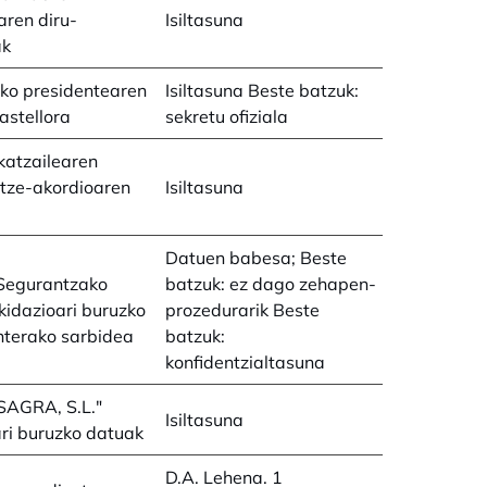
aren diru-
Isiltasuna
ak
ko presidentearen
Isiltasuna Beste batzuk:
astellora
sekretu ofiziala
katzailearen
tze-akordioaren
Isiltasuna
Datuen babesa; Beste
 Segurantzako
batzuk: ez dago zehapen-
ikidazioari buruzko
prozedurarik Beste
nterako sarbidea
batzuk:
konfidentzialtasuna
SAGRA, S.L."
Isiltasuna
ri buruzko datuak
D.A. Lehena. 1