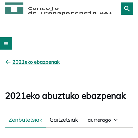
2021eko ebazpenak
2021eko abuztuko ebazpenak
Zenbatetsiak
Gaitzetsiak
aurrerago