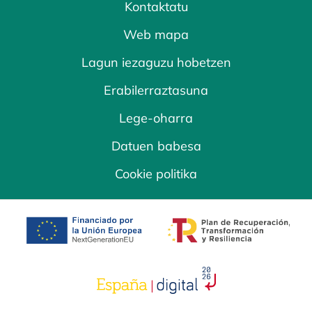
Kontaktatu
Web mapa
Lagun iezaguzu hobetzen
Erabilerraztasuna
Lege-oharra
Datuen babesa
Cookie politika
opens in a new tab
opens in a new 
opens in a new tab