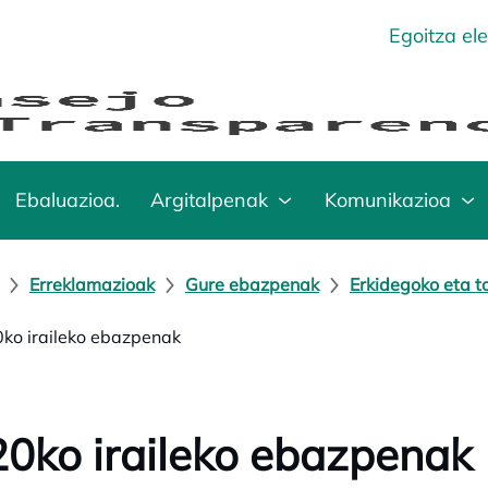
Egoitza el
Ebaluazioa.
Argitalpenak
Komunikazioa
Erreklamazioak
Gure ebazpenak
Erkidegoko eta t
ko iraileko ebazpenak
0ko iraileko ebazpenak