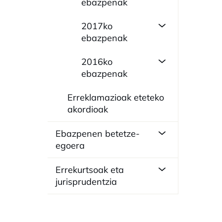
ebazpenak
2017ko
ebazpenak
2016ko
ebazpenak
Erreklamazioak eteteko
akordioak
Ebazpenen betetze-
egoera
Errekurtsoak eta
jurisprudentzia