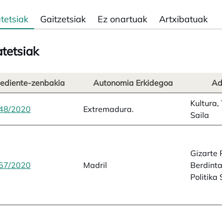
tetsiak
Gaitzetsiak
Ez onartuak
Artxibatuak
tetsiak
ediente-zenbakia
Autonomia Erkidegoa
Ad
Kultura,
48/2020
opens in a new tab
Extremadura.
Saila
Gizarte P
57/2020
opens in a new tab
Madril
Berdinta
Politika 