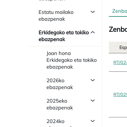
Zenba
Estatu mailako
ebazpenak
Zenba
Erkidegoko eta tokiko
ebazpenak
Esp
Joan hona
Erkidegoko eta tokiko
RT/02
ebazpenak
2026ko
ebazpenak
RT/02
2025eko
ebazpenak
2024ko