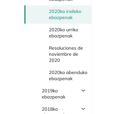
2020ko iraileko
ebazpenak
2020ko urriko
ebazpenak
Resoluciones de
noviembre de
2020
2020ko abenduko
ebazpenak
2019ko
ebazpenak
2018ko