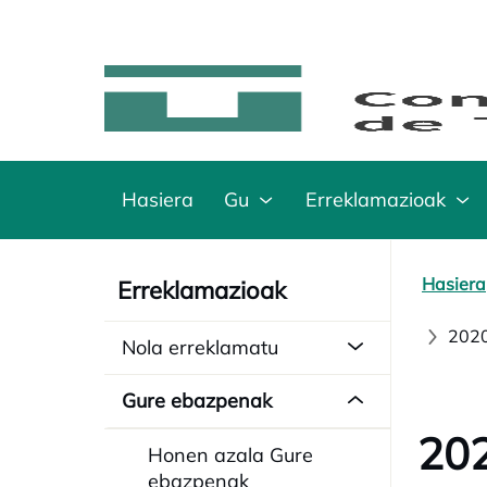
Hasiera
Gu
Erreklamazioak
Hasiera
Erreklamazioak
2020
Nola erreklamatu
Gure ebazpenak
202
Honen azala Gure
ebazpenak