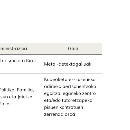
ministrazioa
Gaia
 Turismo eta Kirol
Metal-detektagailuak
Kudeaketa ez-zuzeneko
adineko pertsonentzako
olitika, Familia,
egoitza, eguneko zentro
sun eta Jaiotza
eta/edo tutoretzapeko
Saila
pisuen kontratuen
zerrenda osoa