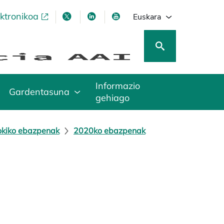
ektronikoa
opens in a new tab
opens in a new tab
opens in a new tab
opens in a new tab
Euskara
Informazio
Gardentasuna
gehiago
okiko ebazpenak
2020ko ebazpenak