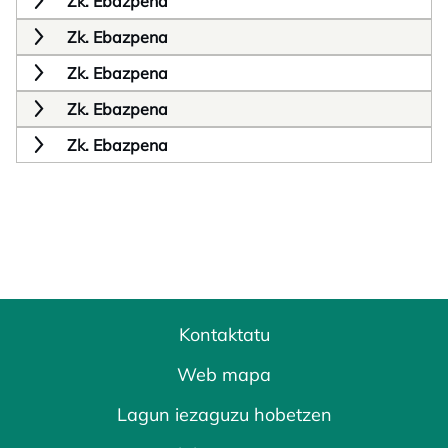
Zk. Ebazpena
Zk. Ebazpena
Zk. Ebazpena
Zk. Ebazpena
Zk. Ebazpena
Kontaktatu
Web mapa
Lagun iezaguzu hobetzen