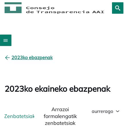
2023ko ebazpenak
2023ko ekaineko ebazpenak
Arrazoi
aurrerago
Zenbatetsiak
formalengatik
zenbatetsiak