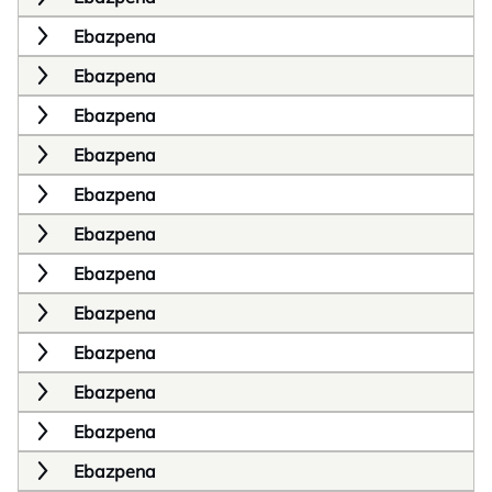
Ebazpena
Ebazpena
Ebazpena
Ebazpena
Ebazpena
Ebazpena
Ebazpena
Ebazpena
Ebazpena
Ebazpena
Ebazpena
Ebazpena