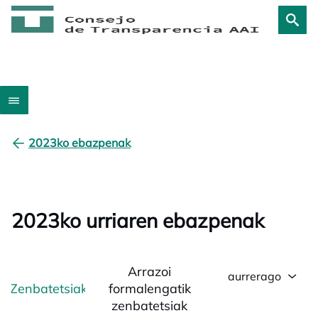
2023ko ebazpenak
2023ko urriaren ebazpenak
Arrazoi
aurrerago
Zenbatetsiak
formalengatik
zenbatetsiak