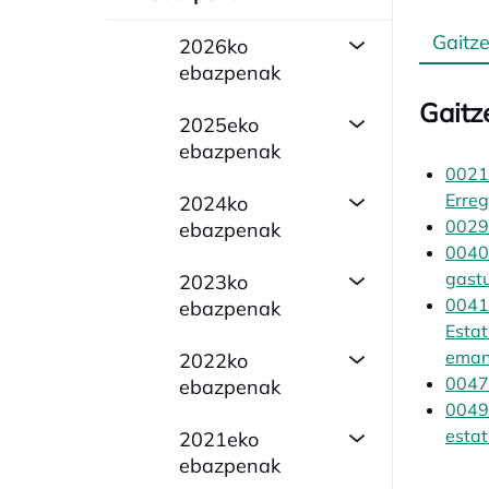
Gaitze
2026ko
ebazpenak
Gaitz
2025eko
ebazpenak
0021/
Erreg
2024ko
0029/
ebazpenak
0040/
gast
2023ko
0041/
ebazpenak
Estat
eman
2022ko
0047
ebazpenak
0049/
estat
2021eko
ebazpenak