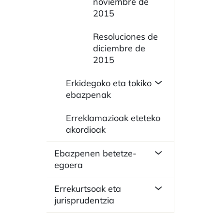
noviembre de
2015
Resoluciones de
diciembre de
2015
Erkidegoko eta tokiko
ebazpenak
Erreklamazioak eteteko
akordioak
Ebazpenen betetze-
egoera
Errekurtsoak eta
jurisprudentzia