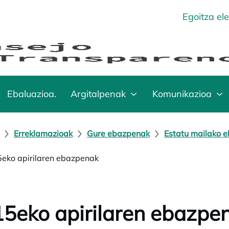
Egoitza el
Ebaluazioa.
Argitalpenak
Komunikazioa
Erreklamazioak
Gure ebazpenak
Estatu mailako 
eko apirilaren ebazpenak
5eko apirilaren ebazpe