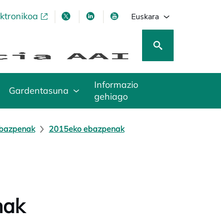
ektronikoa
opens in a new tab
opens in a new tab
opens in a new tab
opens in a new tab
Euskara
Informazio
Gardentasuna
gehiago
ebazpenak
2015eko ebazpenak
nak