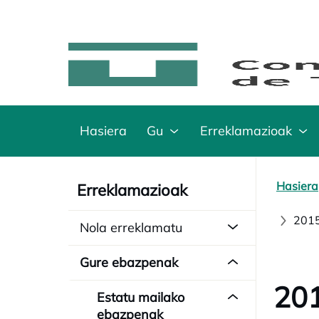
Hasiera
Gu
Erreklamazioak
Hasiera
Erreklamazioak
2015
Nola erreklamatu
Gure ebazpenak
201
Estatu mailako
ebazpenak