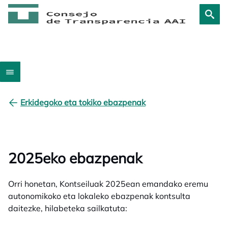
Erkidegoko eta tokiko ebazpenak
2025eko ebazpenak
Orri honetan, Kontseiluak 2025ean emandako eremu
autonomikoko eta lokaleko ebazpenak kontsulta
daitezke, hilabeteka sailkatuta: