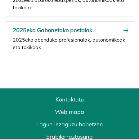
2025eko azaroko ebazpenak, autonomikoak eta
tokikoak
2025eko Gabonetako postalak
2025eko abenduko profesionalak, autonomikoak
eta tokikoak
Kontaktatu
Web mapa
Lagun iezaguzu hobetzen
Erabilerraztasuna