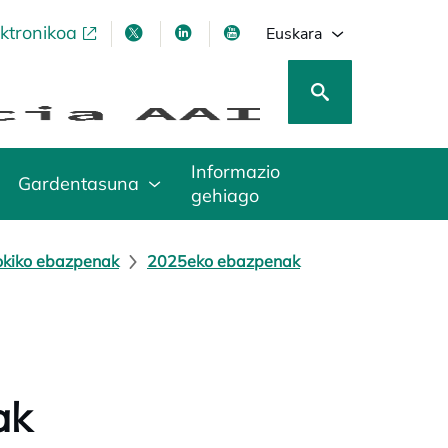
ektronikoa
opens in a new tab
opens in a new tab
opens in a new tab
opens in a new tab
Euskara
Informazio
Gardentasuna
gehiago
okiko ebazpenak
2025eko ebazpenak
ak