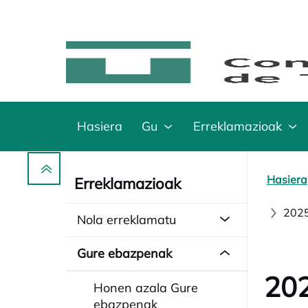
Hasiera
Gu
Erreklamazioak
Hasiera
Erreklamazioak
2025
Nola erreklamatu
Gure ebazpenak
202
Honen azala Gure
ebazpenak