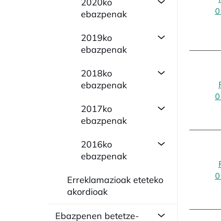
2020ko
0
ebazpenak
2019ko
ebazpenak
2018ko
ebazpenak
0
2017ko
ebazpenak
2016ko
ebazpenak
0
Erreklamazioak eteteko
akordioak
Ebazpenen betetze-