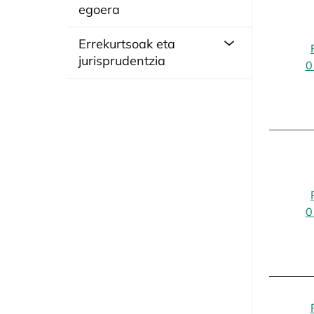
egoera
Errekurtsoak eta
jurisprudentzia
0
0