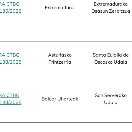
RA CTBG
Extremadurako
Extremadura.
135/2025
opens in a new tab
Osasun Zerbitzua
RA CTBG
Asturiasko
Santa Eulalia de
138/2025
opens in a new tab
Printzerria
Oscosko Udala
RA CTBG
Son Serverako
Balear Uharteak
140/2025
opens in a new tab
Udala