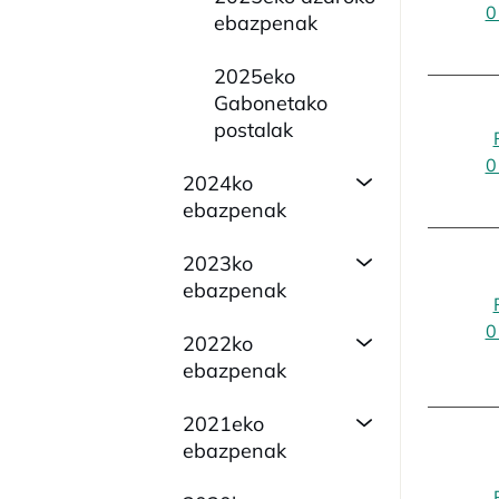
0
ebazpenak
2025eko
Gabonetako
postalak
0
2024ko
ebazpenak
2023ko
ebazpenak
0
2022ko
ebazpenak
2021eko
ebazpenak