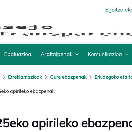
Egoitza el
Ebaluazioa.
Argitalpenak
Komunikazioa
Erreklamazioak
Gure ebazpenak
Erkidegoko eta t
eko apirileko ebazpenak
5eko apirileko ebazpen