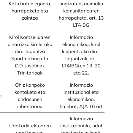
Katu baten egoera,
ongizatea, animalia
harrapaketa eta
komunitarioaren
zaintza
harrapaketa, art. 13
LTAIBG
Kirol Kontseiluaren
Informazio
oinarrizko kirolerako
ekonomikoa, kirol
diru-laguntza
klubentzako diru-
Sportmaking eta
laguntzak, art.
C.D. Josefinak
LTAIBGren 13, 20
Trinitarioak
eta 22.
Ohiz kanpoko
Informazio
kontaketa eta
instituzional eta
a
ondasunen
ekonomikoa,
inbentarioa
hainbat, AJA 16 art
Informazio
Udal arkitektoaren
instituzionala, udal
udal txosten
txosten teknikoak,