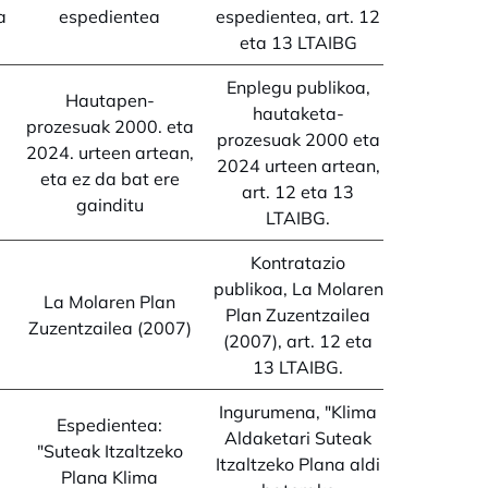
a
espedientea
espedientea, art. 12
eta 13 LTAIBG
Enplegu publikoa,
Hautapen-
hautaketa-
prozesuak 2000. eta
prozesuak 2000 eta
2024. urteen artean,
2024 urteen artean,
eta ez da bat ere
art. 12 eta 13
gainditu
LTAIBG.
Kontratazio
publikoa, La Molaren
La Molaren Plan
Plan Zuzentzailea
Zuzentzailea (2007)
(2007), art. 12 eta
13 LTAIBG.
Ingurumena, "Klima
Espedientea:
Aldaketari Suteak
"Suteak Itzaltzeko
Itzaltzeko Plana aldi
Plana Klima