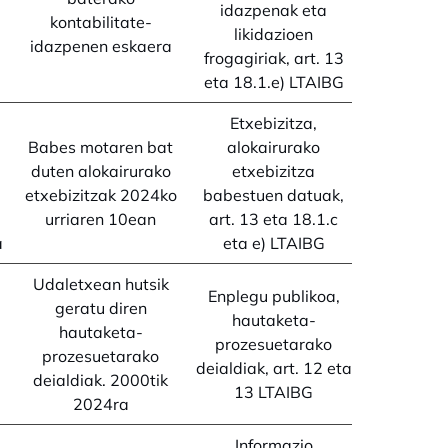
idazpenak eta
kontabilitate-
likidazioen
idazpenen eskaera
frogagiriak, art. 13
eta 18.1.e) LTAIBG
Etxebizitza,
Babes motaren bat
alokairurako
duten alokairurako
etxebizitza
etxebizitzak 2024ko
babestuen datuak,
urriaren 10ean
art. 13 eta 18.1.c
a
eta e) LTAIBG
Udaletxean hutsik
Enplegu publikoa,
geratu diren
hautaketa-
hautaketa-
prozesuetarako
prozesuetarako
deialdiak, art. 12 eta
deialdiak. 2000tik
13 LTAIBG
2024ra
Informazio