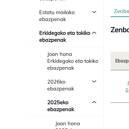
Zenba
Estatu mailako
ebazpenak
Zenba
Erkidegoko eta tokiko
ebazpenak
Joan hona
Erkidegoko eta tokiko
Ebazp
ebazpenak
2026ko
ebazpenak
0
2025eko
ebazpenak
Joan hona