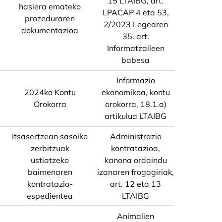
15 LTAIBG, art.
hasiera emateko
LPACAP 4 eta 53,
prozeduraren
2/2023 Legearen
dokumentazioa
35. art.
Informatzaileen
babesa
Informazio
2024ko Kontu
ekonomikoa, kontu
Orokorra
orokorra, 18.1.a)
artikulua LTAIBG
Itsasertzean sasoiko
Administrazio
zerbitzuak
kontratazioa,
ustiatzeko
kanona ordaindu
baimenaren
izanaren frogagiriak,
kontratazio-
art. 12 eta 13
espedientea
LTAIBG
Animalien