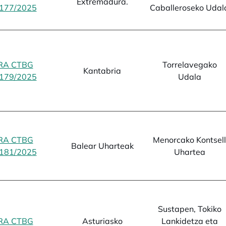
Extremadura.
177/2025
opens in a new tab
Caballeroseko Udal
RA CTBG
Torrelavegako
Kantabria
179/2025
opens in a new tab
Udala
RA CTBG
Menorcako Kontsell
Balear Uharteak
181/2025
opens in a new tab
Uhartea
Sustapen, Tokiko
RA CTBG
Asturiasko
Lankidetza eta