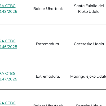
RA CTBG
Santa Eulalia del
Balear Uharteak
143/2025
opens in a new tab
Rioko Udala
RA CTBG
Extremadura.
Caceresko Udala
146/2025
opens in a new tab
RA CTBG
Extremadura.
Madrigalejoko Udal
147/2025
opens in a new tab
RA CTBG
Balear Uharteak
Petrako Udala