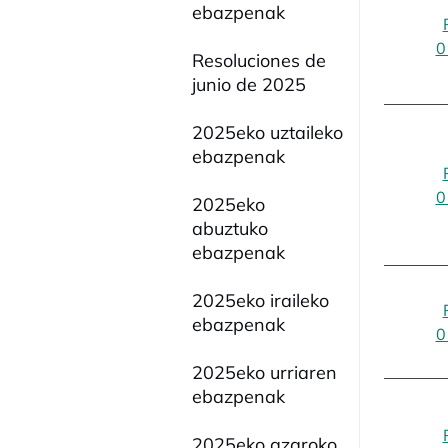
ebazpenak
0
Resoluciones de
junio de 2025
2025eko uztaileko
ebazpenak
0
2025eko
abuztuko
ebazpenak
2025eko iraileko
ebazpenak
0
2025eko urriaren
ebazpenak
2025eko azaroko