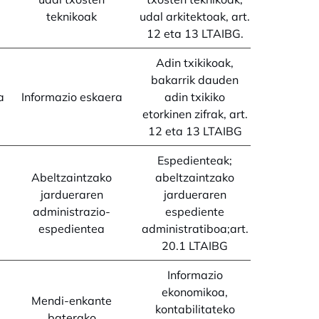
teknikoak
udal arkitektoak, art.
12 eta 13 LTAIBG.
Adin txikikoak,
bakarrik dauden
a
Informazio eskaera
adin txikiko
etorkinen zifrak, art.
12 eta 13 LTAIBG
Espedienteak;
Abeltzaintzako
abeltzaintzako
jardueraren
jardueraren
administrazio-
espediente
espedientea
administratiboa;art.
20.1 LTAIBG
Informazio
ekonomikoa,
Mendi-enkante
kontabilitateko
baterako