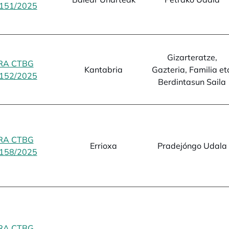
151/2025
opens in a new tab
Gizarteratze,
RA CTBG
Kantabria
Gazteria, Familia et
152/2025
opens in a new tab
Berdintasun Saila
RA CTBG
Errioxa
Pradejóngo Udala
158/2025
opens in a new tab
RA CTBG