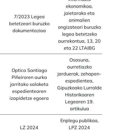
ekonomikoa,
jaietarako eta
7/2023 Legea
animalien
betetzeari buruzko
ongizateari buruzko
dokumentazioa
legea betetzeko
aurrekontua, 13, 20
eta 22 LTAIBG
Osasuna,
aurretiazko
Optica Santiago
jarduerak, zehapen-
Piñeiroren aurka
espedientea,
jarritako salaketa
Gipuzkoako Lurralde
espedientearen
Historikoaren
izapidetze egoera
Legearen 19.
artikulua
Enplegu publikoa,
LZ 2024
LPZ 2024