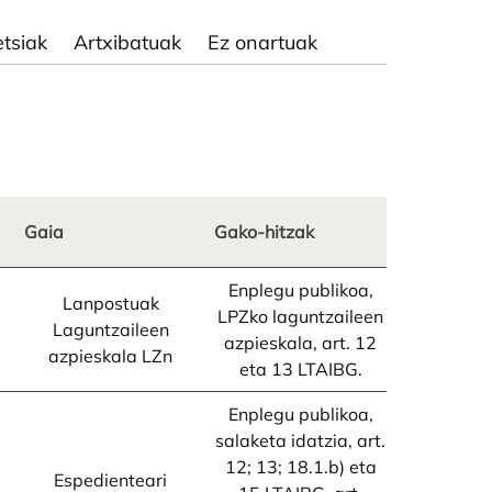
etsiak
Artxibatuak
Ez onartuak
Gaia
Gako-hitzak
Enplegu publikoa,
Lanpostuak
LPZko laguntzaileen
a
Laguntzaileen
azpieskala, art. 12
azpieskala LZn
eta 13 LTAIBG.
Enplegu publikoa,
salaketa idatzia, art.
12; 13; 18.1.b) eta
Espedienteari