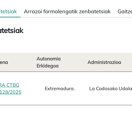
tetsiak
Arrazoi formalengatik zenbatetsiak
Gaitz
tetsiak
Autonomia
ena
Administrazioa
Erkidegoa
RA CTBG
Extremadura.
La Codosako Udal
128/2025
opens in a new tab