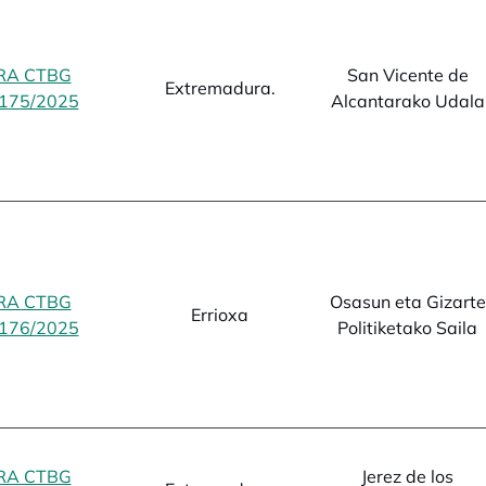
RA CTBG
San Vicente de
Extremadura.
175/2025
opens in a new tab
Alcantarako Udala
RA CTBG
Osasun eta Gizarte
Errioxa
176/2025
opens in a new tab
Politiketako Saila
RA CTBG
Jerez de los