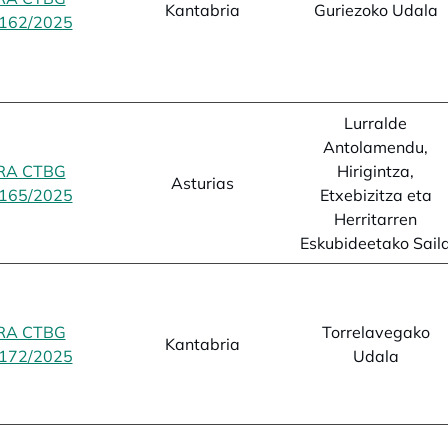
Kantabria
Guriezoko Udala
162/2025
opens in a new tab
Lurralde
Antolamendu,
RA CTBG
Hirigintza,
Asturias
165/2025
opens in a new tab
Etxebizitza eta
Herritarren
Eskubideetako Sail
RA CTBG
Torrelavegako
Kantabria
172/2025
opens in a new tab
Udala