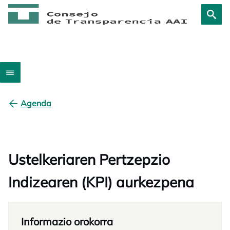
Agenda
Ustelkeriaren Pertzepzio
Indizearen (KPI) aurkezpena
Informazio orokorra