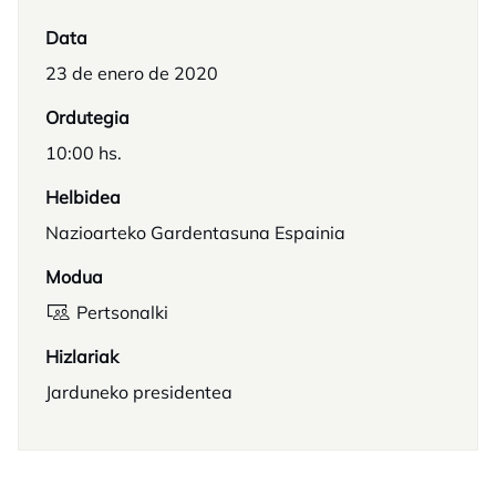
Data
23 de enero de 2020
Ordutegia
10:00 hs.
Helbidea
Nazioarteko Gardentasuna Espainia
Modua
Pertsonalki
Hizlariak
Jarduneko presidentea