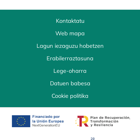
Kontaktatu
Web mapa
Lagun iezaguzu hobetzen
Erabilerraztasuna
Lege-oharra
Datuen babesa
Cookie politika
opens in a new tab
opens in a new 