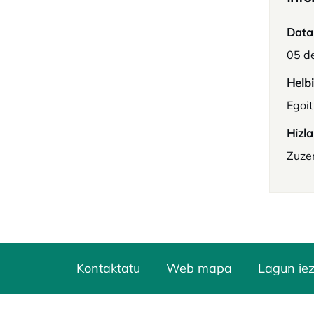
Data
05 d
Helb
Egoi
Hizla
Zuze
Kontaktatu
Web mapa
Lagun ie