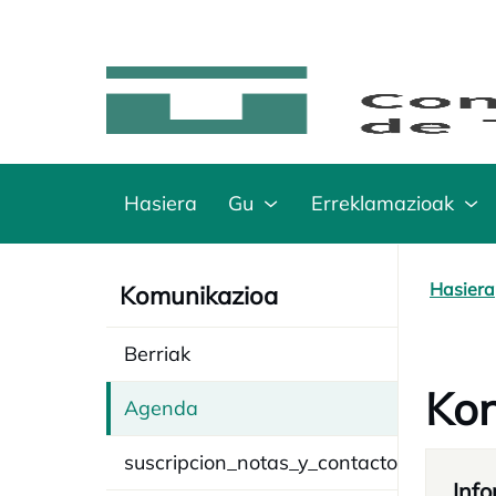
Hasiera
Gu
Erreklamazioak
Hasiera
Komunikazioa
Berriak
Kon
Agenda
suscripcion_notas_y_contacto
Info