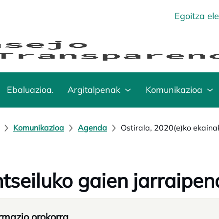
Egoitza el
Ebaluazioa.
Argitalpenak
Komunikazioa
Komunikazioa
Agenda
Ostirala, 2020(e)ko ekaina
tseiluko gaien jarraipen
rmazio orokorra