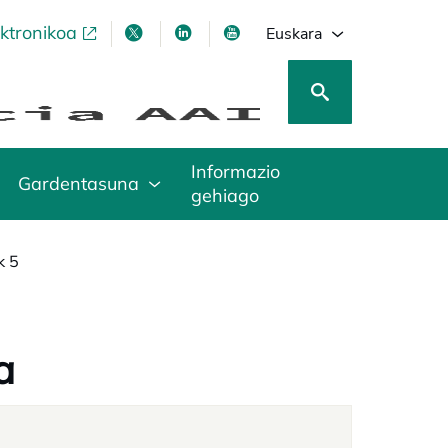
ektronikoa
opens in a new tab
opens in a new tab
opens in a new tab
opens in a new tab
Euskara
Informazio
Gardentasuna
gehiago
k 5
a