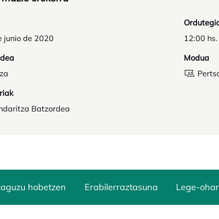
Ordutegi
e junio de 2020
12:00 hs.
idea
Modua
tza
Perts
riak
ndaritza Batzordea
zaguzu hobetzen
Erabilerraztasuna
Lege-ohar