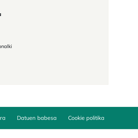
a
onalki
ra
Datuen babesa
Cookie politika