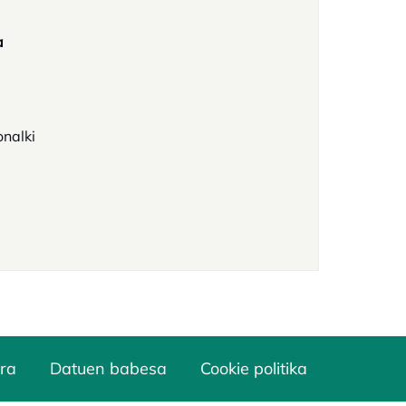
a
ab
onalki
ra
Datuen babesa
Cookie politika