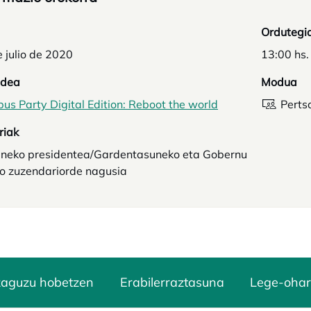
Ordutegi
 julio de 2020
13:00 hs.
idea
Modua
s Party Digital Edition: Reboot the world
opens in a new t
Perts
riak
uneko presidentea/Gardentasuneko eta Gobernu
o zuzendariorde nagusia
zaguzu hobetzen
Erabilerraztasuna
Lege-ohar