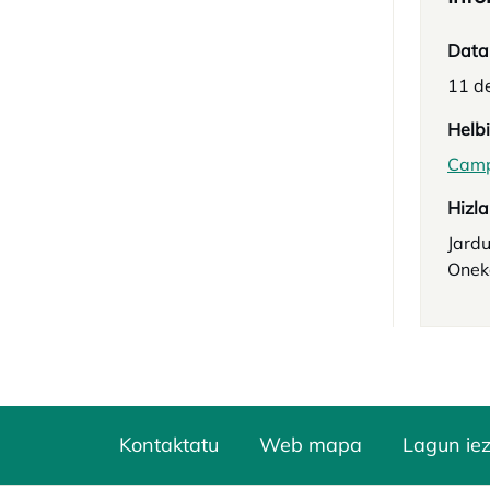
Data
11 de
Helb
Campu
Hizla
Jard
Onek
Kontaktatu
Web mapa
Lagun ie