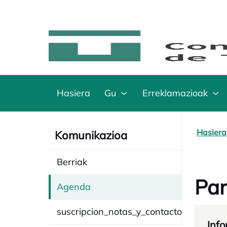
Hasiera
Gu
Erreklamazioak
Hasiera
Komunikazioa
Berriak
Pan
Agenda
suscripcion_notas_y_contacto
Info