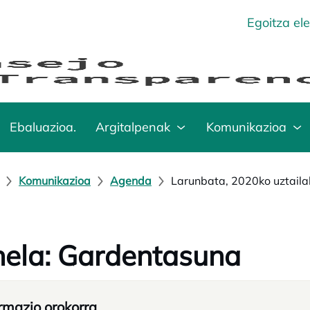
Egoitza el
Ebaluazioa.
Argitalpenak
Komunikazioa
Komunikazioa
Agenda
Larunbata, 2020ko uztaila
ela: Gardentasuna
rmazio orokorra