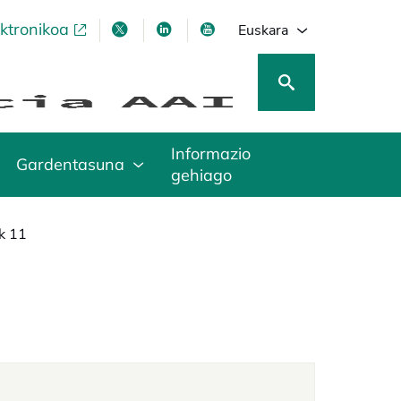
ektronikoa
opens in a new tab
opens in a new tab
opens in a new tab
opens in a new tab
Euskara
Informazio
Gardentasuna
gehiago
k 11