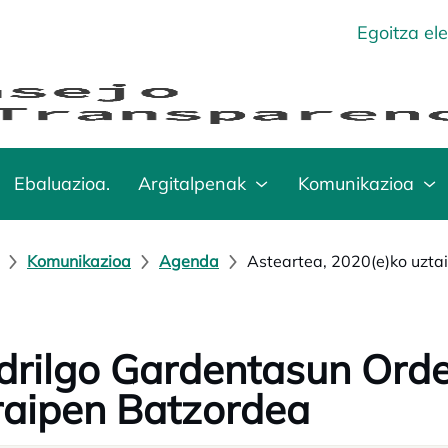
Egoitza el
Ebaluazioa.
Argitalpenak
Komunikazioa
Komunikazioa
Agenda
Asteartea, 2020(e)ko uztai
rilgo Gardentasun Ord
raipen Batzordea