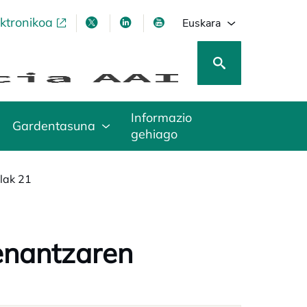
ektronikoa
opens in a new tab
opens in a new tab
opens in a new tab
opens in a new tab
Euskara
Informazio
Gardentasuna
gehiago
lak 21
enantzaren