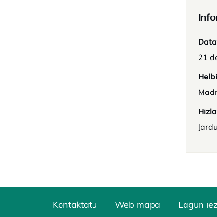
Info
Data
21 de
Helb
Madr
Hizla
Jard
Kontaktatu
Web mapa
Lagun ie