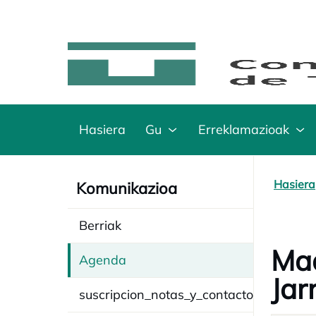
Hasiera
Gu
Erreklamazioak
Hasiera
Komunikazioa
Berriak
Mad
Agenda
Jar
suscripcion_notas_y_contacto