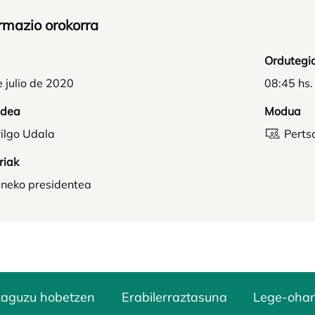
rmazio orokorra
Ordutegi
 julio de 2020
08:45 hs.
idea
Modua
ilgo Udala
Perts
riak
uneko presidentea
zaguzu hobetzen
Erabilerraztasuna
Lege-ohar