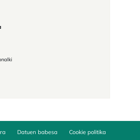
a
onalki
ra
Datuen babesa
Cookie politika