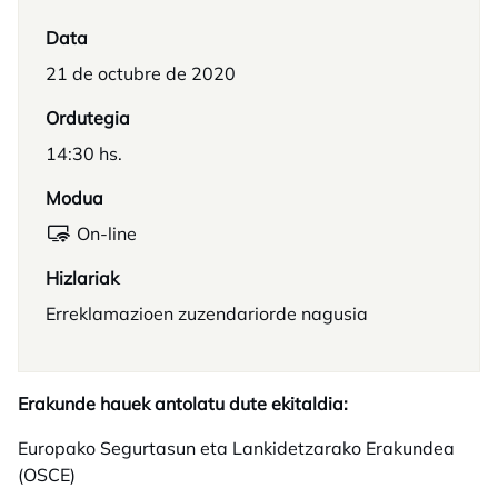
Data
21 de octubre de 2020
Ordutegia
14:30 hs.
Modua
On-line
Hizlariak
Erreklamazioen zuzendariorde nagusia
Erakunde hauek antolatu dute ekitaldia:
Europako Segurtasun eta Lankidetzarako Erakundea
(OSCE)