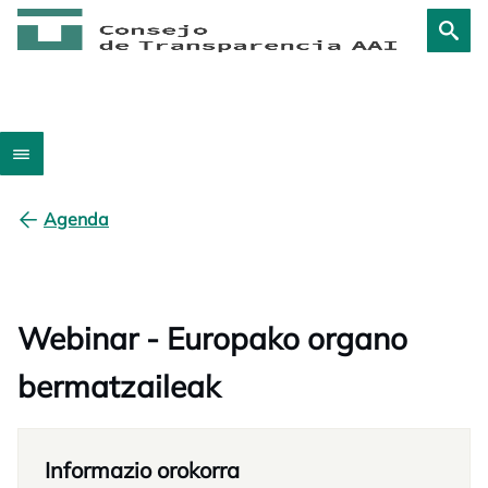
Agenda
Webinar - Europako organo
bermatzaileak
Informazio orokorra