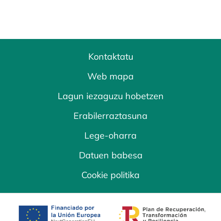
Kontaktatu
Web mapa
Lagun iezaguzu hobetzen
Erabilerraztasuna
Lege-oharra
Datuen babesa
Cookie politika
opens in a new tab
opens in a new 