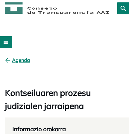
Agenda
Kontseiluaren prozesu
judizialen jarraipena
Informazio orokorra