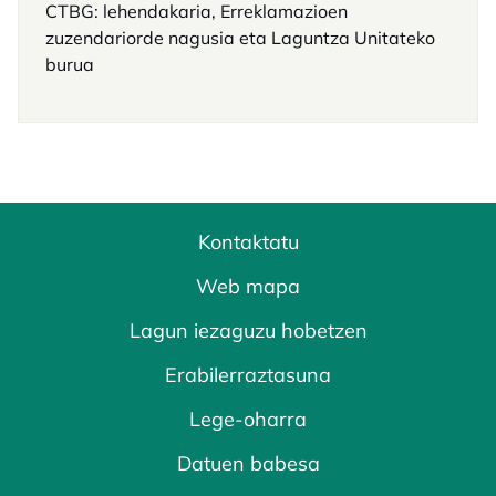
CTBG: lehendakaria, Erreklamazioen
zuzendariorde nagusia eta Laguntza Unitateko
burua
Kontaktatu
Web mapa
Lagun iezaguzu hobetzen
Erabilerraztasuna
Lege-oharra
Datuen babesa