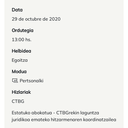
Data
29 de octubre de 2020
Ordutegia
13:00 hs.
Helbidea
Egoitza
Modua
Pertsonalki
Hizlariak
CTBG
Estatuko abokatua - CTBGrekin laguntza
juridikoa emateko hitzarmenaren koordinatzailea