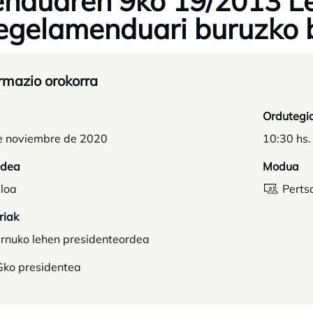
nduaren 9ko 19/2013 L
egelamenduari buruzko b
rmazio orokorra
Ordutegi
e noviembre de 2020
10:30 hs.
idea
Modua
loa
Perts
riak
rnuko lehen presidenteordea
ko presidentea