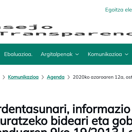
Egoitza el
Ebaluazioa.
Argitalpenak
Komunikazioa
Komunikazioa
Agenda
2020ko azaroaren 12a, os
dentasunari, informazio
uratzeko bideari eta go