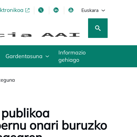
ektronikoa
opens in a new tab
opens in a new tab
opens in a new tab
opens in a new tab
Euskara
Informazio
Gardentasuna
gehiago
teguna
 publikoa
bernu onari buruzko