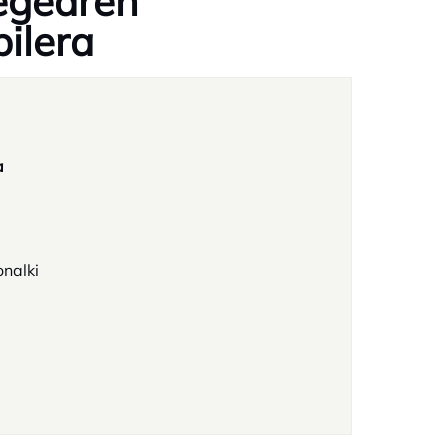
egearen
ilera
a
onalki