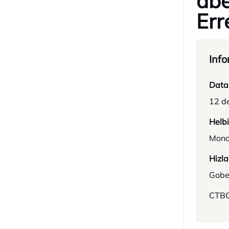
abe
Err
Info
Data
12 d
Helb
Monc
Hizla
Gobe
CTBG