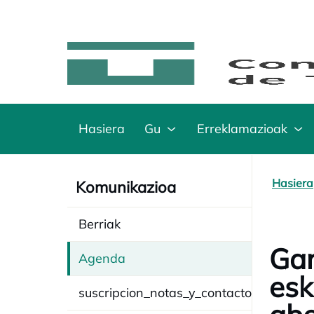
Hasiera
Gu
Erreklamazioak
Hasiera
Komunikazioa
Berriak
Gar
Agenda
esk
suscripcion_notas_y_contacto