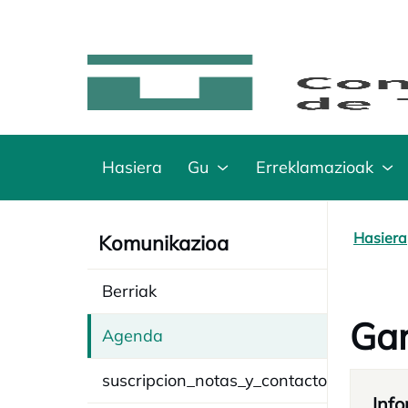
Hasiera
Gu
Erreklamazioak
Hasiera
Komunikazioa
Berriak
Gar
Agenda
suscripcion_notas_y_contacto
Info