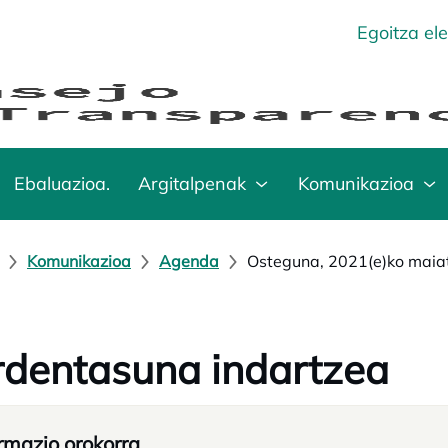
Egoitza el
Ebaluazioa.
Argitalpenak
Komunikazioa
Komunikazioa
Agenda
Osteguna, 2021(e)ko maia
dentasuna indartzea
rmazio orokorra