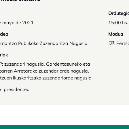
Ordutegi
e mayo de 2021
15:00 hs.
idea
Modua
rnantza Publikoko Zuzendaritza Nagusia
Perts
riak
: zuzendari nagusia, Gardentasuneko eta
tarren Arretarako zuzendariorde nagusia,
tzuen Ikuskaritzako zuzendariorde nagusia
: presidentea