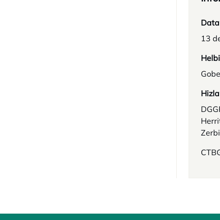
Data
13 d
Helb
Gobe
Hizla
DGGP
Herri
Zerbi
CTBG