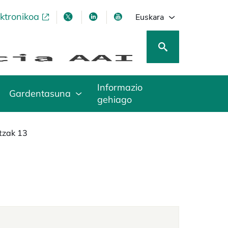
ektronikoa
opens in a new tab
opens in a new tab
opens in a new tab
opens in a new tab
Euskara
Informazio
Gardentasuna
gehiago
tzak 13