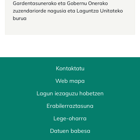
Gardentasunerako eta Gobernu Onerako
zuzendariorde nagusia eta Laguntza Unitateko
burua
Kontaktatu
Web mapa
Lagun iezaguzu hobetzen
Erabilerraztasuna
Lege-oharra
Datuen babesa