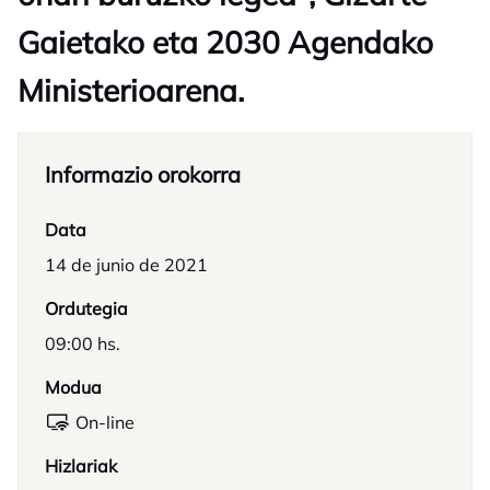
Gaietako eta 2030 Agendako
Ministerioarena.
Informazio orokorra
Data
14 de junio de 2021
Ordutegia
09:00 hs.
Modua
On-line
Hizlariak