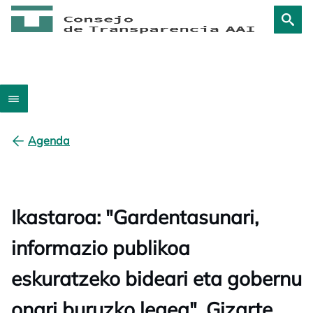
Agenda
Ikastaroa: "Gardentasunari,
informazio publikoa
eskuratzeko bideari eta gobernu
onari buruzko legea", Gizarte