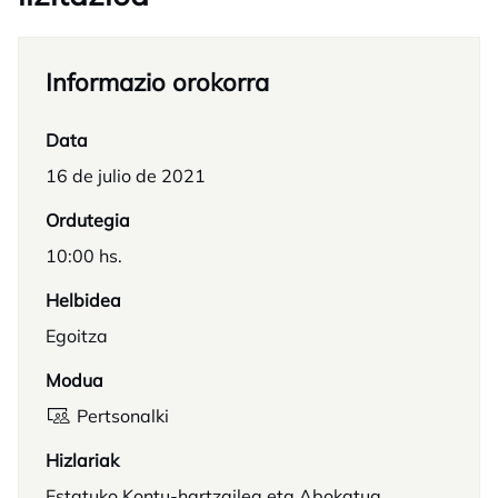
Informazio orokorra
Data
16 de julio de 2021
Ordutegia
10:00 hs.
Helbidea
Egoitza
Modua
Pertsonalki
Hizlariak
Estatuko Kontu-hartzailea eta Abokatua