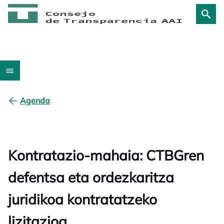
Agenda
Kontratazio-mahaia: CTBGren
defentsa eta ordezkaritza
juridikoa kontratatzeko
lizitazioa