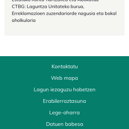
CTBG: Laguntza Unitateko burua,
Erreklamazioen zuzendariorde nagusia eta bokal
aholkularia
Kontaktatu
Web mapa
Lagun iezaguzu hobetzen
Erabilerraztasuna
Lege-oharra
Datuen babesa