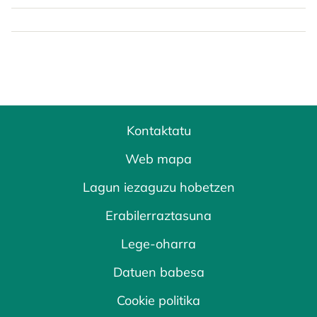
Kontaktatu
Web mapa
Lagun iezaguzu hobetzen
Erabilerraztasuna
Lege-oharra
Datuen babesa
Cookie politika