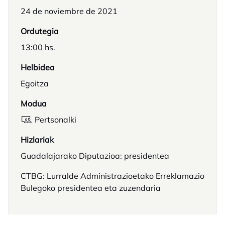
24 de noviembre de 2021
Ordutegia
13:00 hs.
Helbidea
Egoitza
Modua
Pertsonalki
Hizlariak
Guadalajarako Diputazioa: presidentea
CTBG: Lurralde Administrazioetako Erreklamazio
Bulegoko presidentea eta zuzendaria