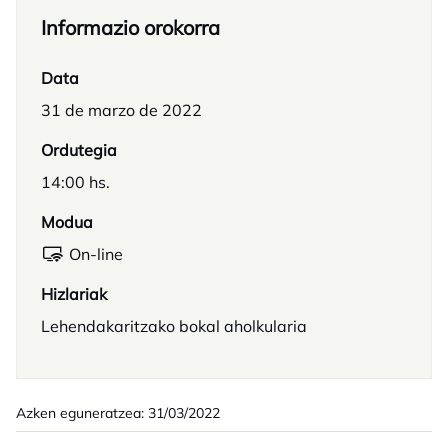
Informazio orokorra
Data
31 de marzo de 2022
Ordutegia
14:00 hs.
Modua
On-line
Hizlariak
Lehendakaritzako bokal aholkularia
Azken eguneratzea: 31/03/2022