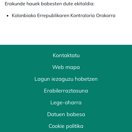
Erakunde hauek babesten dute ekitaldia:
Kolonbiako Errepublikaren Kontraloria Orokorra
Kontaktatu
Web mapa
Lagun iezaguzu hobetzen
Erabilerraztasuna
Lege-oharra
Datuen babesa
Cookie politika