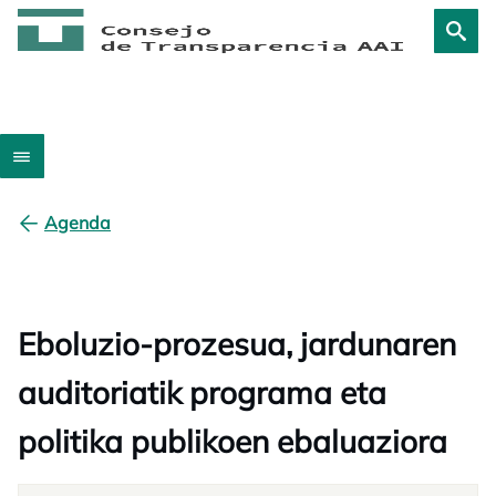
Agenda
Eboluzio-prozesua, jardunaren
auditoriatik programa eta
politika publikoen ebaluaziora