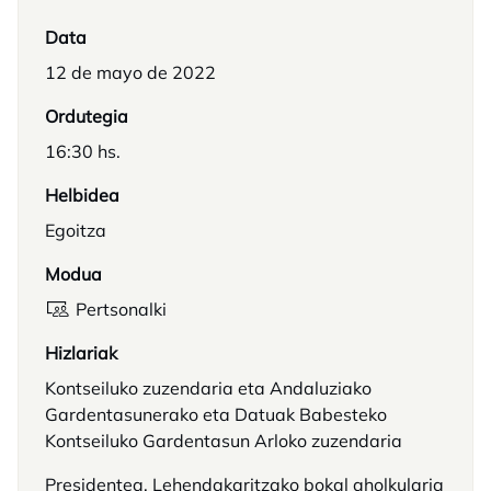
Data
12 de mayo de 2022
Ordutegia
16:30 hs.
Helbidea
Egoitza
Modua
Pertsonalki
Hizlariak
Kontseiluko zuzendaria eta Andaluziako
Gardentasunerako eta Datuak Babesteko
Kontseiluko Gardentasun Arloko zuzendaria
Presidentea, Lehendakaritzako bokal aholkularia