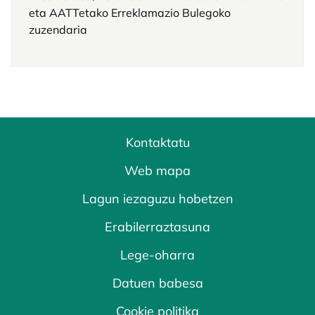
eta AATTetako Erreklamazio Bulegoko
zuzendaria
Kontaktatu
Web mapa
Lagun iezaguzu hobetzen
Erabilerraztasuna
Lege-oharra
Datuen babesa
Cookie politika