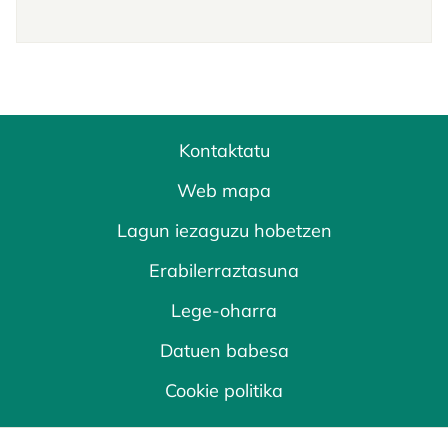
Kontaktatu
Web mapa
Lagun iezaguzu hobetzen
Erabilerraztasuna
Lege-oharra
Datuen babesa
Cookie politika