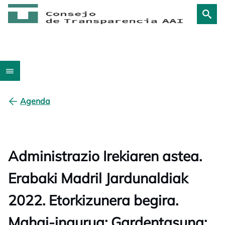
Agenda
Administrazio Irekiaren astea.
Erabaki Madril Jardunaldiak
2022. Etorkizunera begira.
Mahai-ingurua: Gardentasuna: