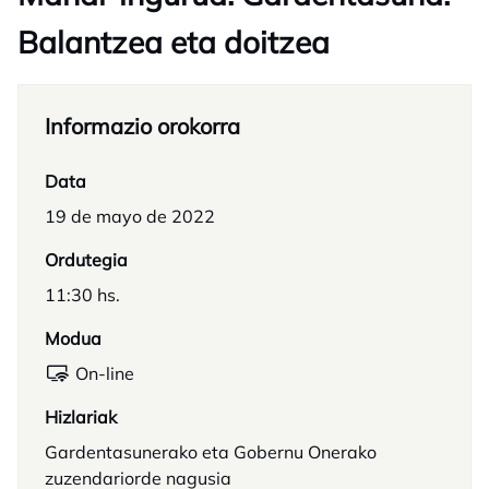
Balantzea eta doitzea
Informazio orokorra
Data
19 de mayo de 2022
Ordutegia
11:30 hs.
Modua
On-line
Hizlariak
Gardentasunerako eta Gobernu Onerako
zuzendariorde nagusia