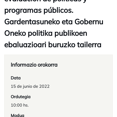
programas públicos.
Gardentasuneko eta Gobernu
Oneko politika publikoen
ebaluazioari buruzko tailerra
Informazio orokorra
Data
15 de junio de 2022
Ordutegia
10:00 hs.
Modua