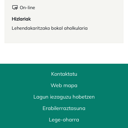
On-line
Hizlariak
Lehendakaritzako bokal aholkularia
Kontaktatu
Web mapa
Lagun iezaguzu hobetzen
Erabilerraztasuna
Lege-oharra