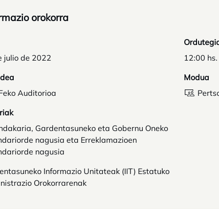
rmazio orokorra
Ordutegi
 julio de 2022
12:00 hs.
idea
Modua
Feko Auditorioa
Perts
riak
ndakaria, Gardentasuneko eta Gobernu Oneko
ndariorde nagusia eta Erreklamazioen
ndariorde nagusia
ntasuneko Informazio Unitateak (IIT) Estatuko
nistrazio Orokorrarenak