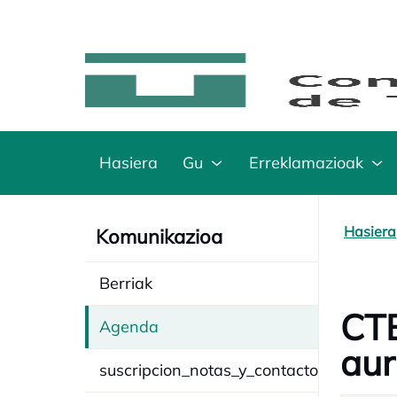
Hasiera
Gu
Erreklamazioak
Hasiera
Komunikazioa
Berriak
CTB
Agenda
au
suscripcion_notas_y_contacto