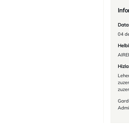
Info
Data
04 de
Helb
AIRE
Hizla
Lehe
zuze
zuze
Garde
Admi