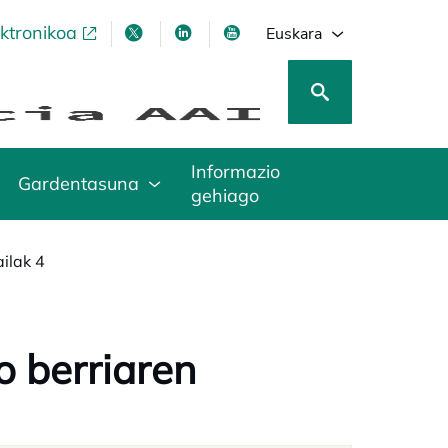
ektronikoa
opens in a new tab
opens in a new tab
opens in a new tab
opens in a new tab
Euskara
Informazio
Gardentasuna
gehiago
ilak 4
o berriaren