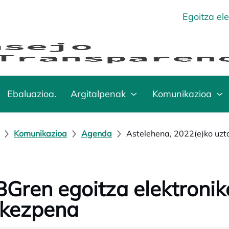
Egoitza el
Ebaluazioa.
Argitalpenak
Komunikazioa
Komunikazioa
Agenda
Astelehena, 2022(e)ko uzta
Gren egoitza elektronik
rkezpena